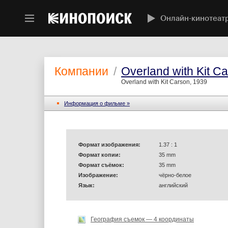
Онлайн-кинотеат
Компании
/
Overland with Kit C
Overland with Kit Carson, 1939
Информация o фильме »
Формат изображения:
1.37 : 1
Формат копии:
35 mm
Формат съёмок:
35 mm
Изображение:
чёрно-белое
Язык:
английский
География съемок — 4 координаты