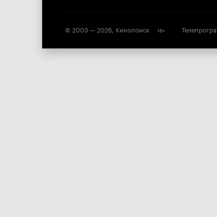
© 2003 —
2026
,
Кинопоиск
Телепрогр
18
+