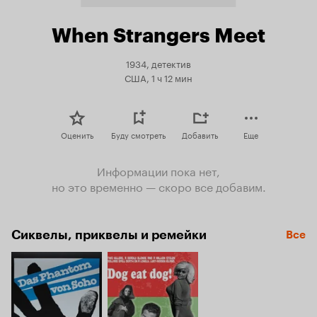
When Strangers Meet
1934, детектив
США, 1 ч 12 мин
Оценить
Буду смотреть
Добавить
Еще
Информации пока нет,
но это временно — скоро все добавим.
Сиквелы, приквелы и ремейки
Все