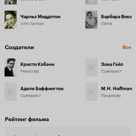
Чарльз Миддлтон
Барбара Викс
John Tarman
Elaine
Создатели
Все
Кристи Кэбэнн
Зона Гэйл
Режиссёр
Сценарист
Аделе Баффингтон
M.H. Hoffman
Сценарист
Продюсер
Рейтинг фильма