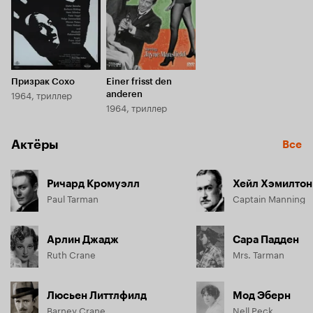
Призрак Сохо
Einer frisst den
1964, триллер
anderen
1964, триллер
Актёры
Все
Ричард Кромуэлл
Хейл Хэмилтон
Paul Tarman
Captain Manning
Арлин Джадж
Сара Падден
Ruth Crane
Mrs. Tarman
Люсьен Литтлфилд
Мод Эберн
Barney Crane
Nell Peck