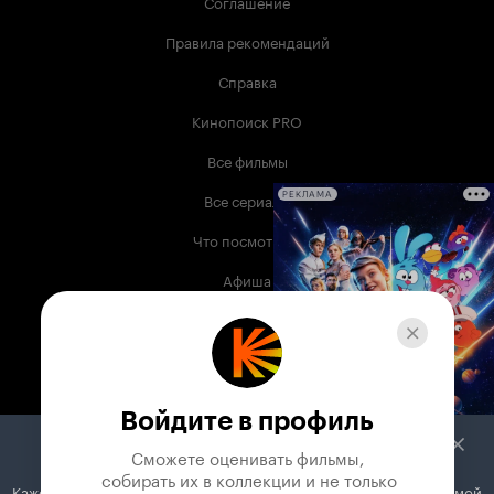
Соглашение
Правила рекомендаций
Справка
Кинопоиск PRO
Все фильмы
Все сериалы
РЕКЛАМА
Что посмотреть
Афиша
Музыка
Телепрограмма
Книги
Войдите в профиль
Служба поддержки
Сможете оценивать фильмы,

 собирать их в коллекции и не только
Кажется, вы используете блокировщик рекламы. Вместе с рекламой