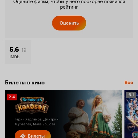
Оцените фильм, чтобы у него поскорее появился
рейтинг
Оценить
19
5.6
IMDb
Билеты в кино
Все
Рейт
6.1
Рейтинг
2.4
Кино
Кинопоиска
6.1
2.4
Гарик Харламов, Дмитрий
Журавлев, Мила Ершова
Билеты