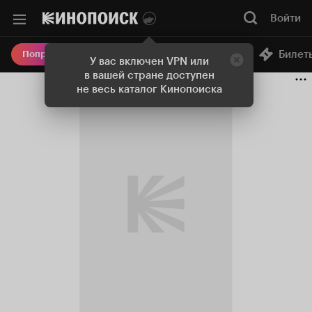
Войти
Онлайн-кинотеатр
Билет
Попробовать Плюс
У вас включен VPN или
в вашей стране доступен
не весь каталог Кинопоиска