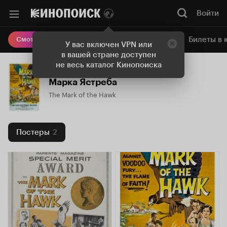
Войти
Онлайн-кинотеатр
Билеты в 
Смотреть кино
У вас включен VPN или
в вашей стране доступен
не весь каталог Кинопоиска
Марка Ястреба
The Mark of the Hawk
Постеры
2