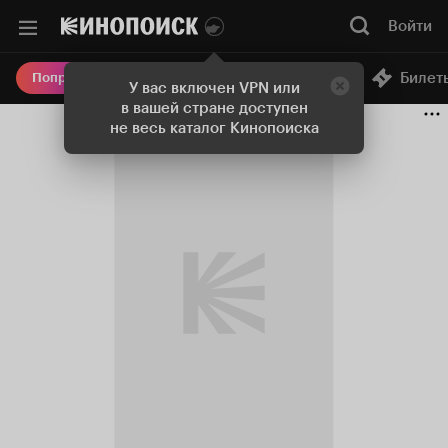
Войти
Онлайн-кинотеатр
Билет
Попробовать Плюс
У вас включен VPN или
в вашей стране доступен
не весь каталог Кинопоиска