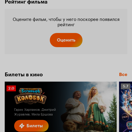
Рейтинг фильма
Оцените фильм, чтобы у него поскорее появился
рейтинг
Оценить
Билеты в кино
Все
Рейт
5.7
Рейтинг
2.0
Кино
Кинопоиска
5.7
2.0
Гарик Харламов, Дмитрий
Журавлев, Мила Ершова
Билеты