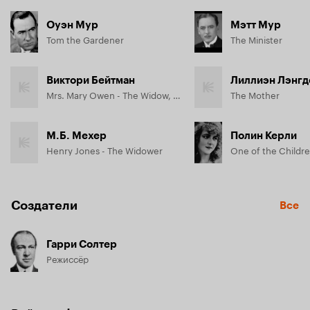
Оуэн Мур
Мэтт Мур
Tom the Gardener
The Minister
Виктори Бейтман
Лиллиэн Лэнгд
Mrs. Mary Owen - The Widow, Florence's Mother
The Mother
М.Б. Мехер
Полин Керли
Henry Jones - The Widower
One of the Childr
Создатели
Все
Гарри Солтер
Режиссёр