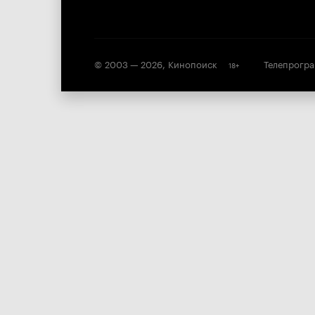
© 2003 —
2026
,
Кинопоиск
Телепрогр
18
+