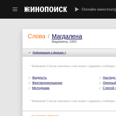
Онлайн-кинотеат
Слова
/
Магдалена
Magdalena, 1955
Информация o фильме »
* Внимание! Список ключевых слов может содержать спойлеры.
Жадность
Наследс
Жертвоприношение
Оперный
Мелодрама
Слепой 
* Внимание! Список ключевых слов может содержать спойлеры.
←
на страницу фильма