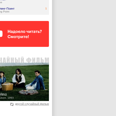
us
линг-Поинт
1
ing Point
 Джун
Joon, 1993
другой случайный фильм