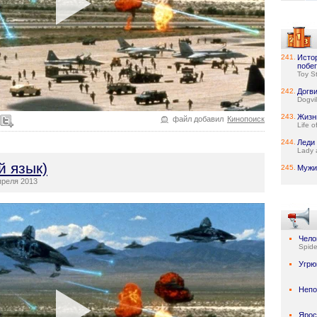
241.
Исто
побег
Toy S
242.
Догв
Dogvil
243.
Жизн
файл добавил
Кинопоиск
Life o
244.
Леди 
Lady 
й язык)
245.
Мужик
реля 2013
Чело
Spid
Угрю
Неп
Ярос