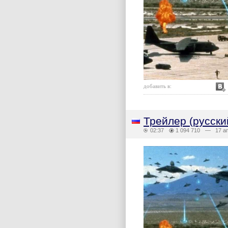
добавить в:
Трейлер (русски
02:37
1 094 710
— 17 ап