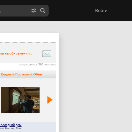
Войти
ка на обновления...
подписались 590 человек
Кадры
&
Постеры
&
Обои
Последний дом
Оленёнок
ast House, The
Baby Reindeer