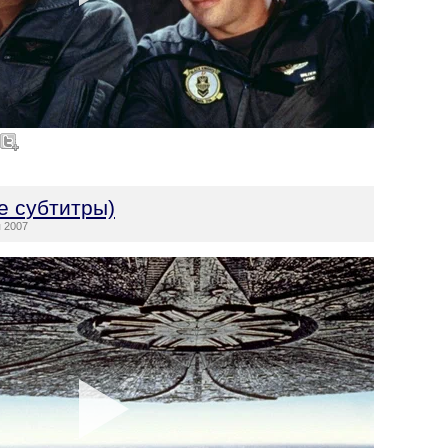
е субтитры)
 2007