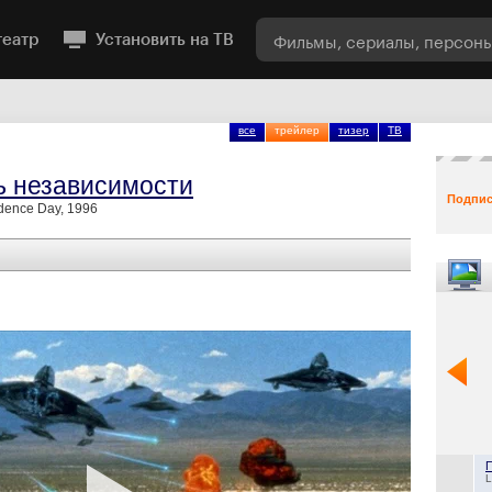
театр
Установить на ТВ
все
трейлер
тизер
ТВ
ь независимости
Подпис
dence Day, 1996
L