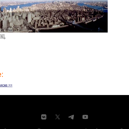
:
иске >>