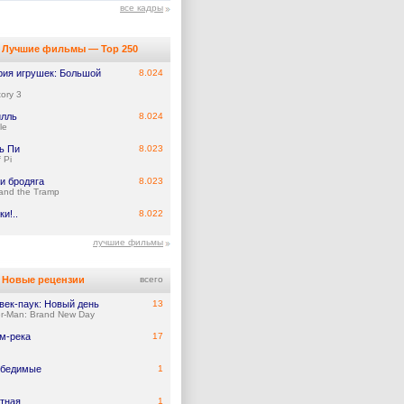
все кадры
Лучшие фильмы — Top 250
рия игрушек: Большой
8.024
tory 3
илль
8.024
le
ь Пи
8.023
f Pi
и бродяга
8.023
and the Tramp
и!..
8.022
лучшие фильмы
Новые рецензии
всего
век-паук: Новый день
13
er-Man: Brand New Day
м-река
17
обедимые
1
тная
1