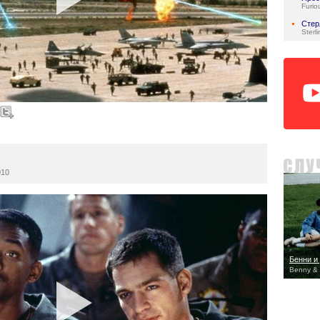
Furio
Стер
Sterl
010
Бенни и
Benny & 