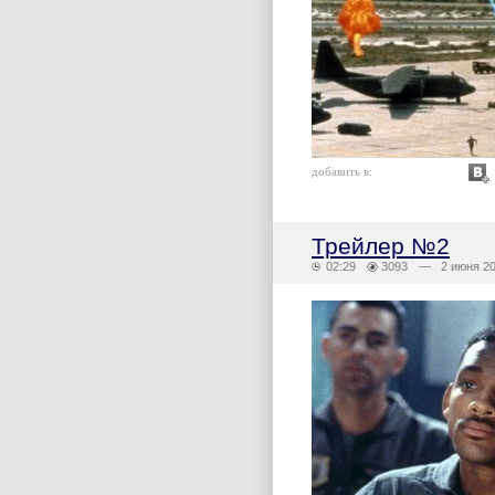
добавить в:
Трейлер №2
02:29
3093
— 2 июня 2