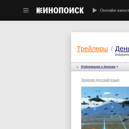
Онлайн-кино
Трейлеры
/
Ден
Indepen
Информация о фильме
»
Трейлер (русский язык)