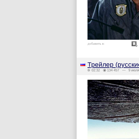
добавить в:
Трейлер (русски
02:32
134 457
— 9 июля