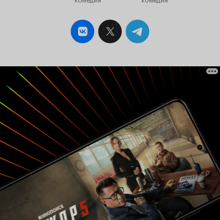
фильм нам повествует о похождениях
незадачливого комедийного актёра
индийского происхождения Хрунди В. Бакши,
карьера которого по причине его неуклюжести
не удалась, во время съёмок исторического
фильма он терпит двойное фиаско, после чего
случайно взрывает целый замок,
предназначенный для декораций. Вернувшись
в свою мирную обитель, он получает по
ошибке отправленное ему приглашение на
крупную вечеринку в шикарном особняке с
огромным числом звёзд кино, театра и музыки.
Бедные они не догадываются, что с приходом
Хрунди в их тихую атмосферу гламура,
роскоши и богатства без предупреждений
ворвутся хаос, многочисленные беспорядки и
переполохи. Мне кажется, что Эдвардс сделал
удачный и правильный выбор, поставив на
, он как нельзя кстати
Питера Селлерса
подходит к общему перфомансу ленты, имея
уже двойной опыт работы с Блейком ему не
составило огромного труда воплотить
смешного и неуклюжего персонажа, ведь он
играл великого 'неуклюжера' инспектора Клузо