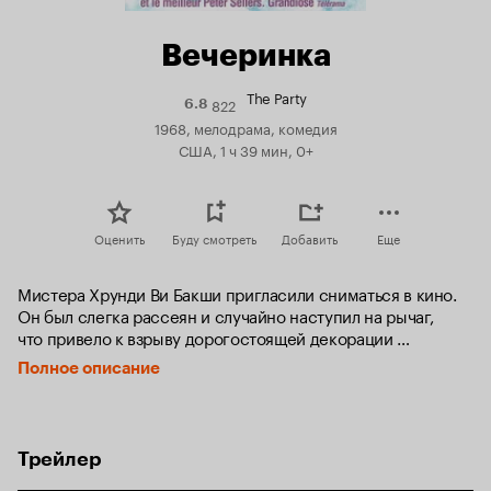
Вечеринка
The Party
822
Рейтинг
6.8
Кинопоиска
1968, мелодрама, комедия
6.8
США, 1 ч 39 мин, 0+
Оценить
Буду смотреть
Добавить
Еще
Мистера Хрунди Ви Бакши пригласили сниматься в кино. 
Он был слегка рассеян и случайно наступил на рычаг, 
что привело к взрыву дорогостоящей декорации 
крепости. Приглашение на ужин, которое так же случайно 
Полное описание
пришло на его адрес, приводит Бакши в дом директора 
пострадавшей киностудии — в шикарном особняке 
с бассейном и садом начинается вечеринка, которую 
гости никогда не забудут.
Трейлер