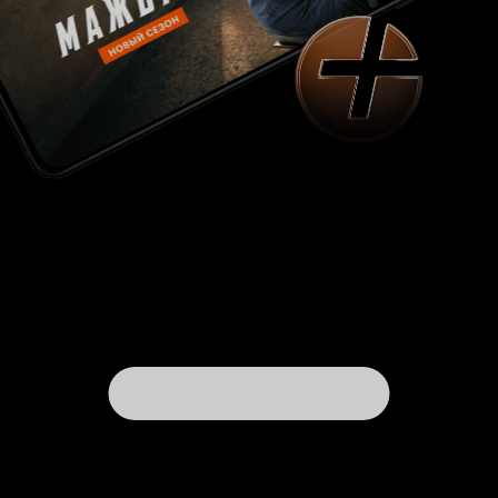
в легендарной
и по
'Розовой пантере '
странному течению обстоятельств ему снова
досталась похожая роль - его Хрунди и его же
Клузо невероятно схожи своей общей чертой
влезать во всевозможные приключения и
авантюры в следствии своей
неповоротливости, но это не портит
впечатления от фильма, а только подогревает
интерес к нему, ведь Селлерс сумел настолько
живо, динамично и с особым талантом
перевоплощения создать образ хоть и не
совсем удачливого, но достаточно
образованного, интеллигентного и скромного
человека, что между этими двумя персонажами
не происходит путаницы, хоть у них есть и
общие черты.. . Что касается юмористической
составляющей, то она до великолепного
самодостаточна, в фильме огромное
количество забавных, смешных, просто
весёлых, а порой и до гениального 'взрывных
моментов', то нашему взору предстает сцена с
потерей ботинка главного героя, то его
отчаянные попытки найти место для
справления своей нужды, то потрясающие
сценки с пьяным официантом, не брезгующим