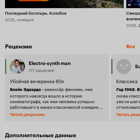
Последний богатырь. Колобок
Смеша
2026, комедия
вселе
2026, 
Рецензии
Все
Electro-synth man
S
217 рецензий
Убойная вечеринка 60х
Классика
режиссёр-феномен, имя
Блейк Эдвардс -
Год 1968. 
которого навсегда вошло в историю
снова класс
кинематографа, как имя человека успешно
уже не шел 
работавшего в жанре классической комедии.
отталкивалс
Творческий уровень, непревзойдённое
оказалось и
Читать рецензию
Читать рец
мастерство (многие 'гуру' комического жанра
который сня
впоследствии неоднократно безуспешно
Тиффани' и 
пытались повторить формулу необычайного
Сюжет беспо
стиля и изысканной жанровой тонкости
скомкано и 
Дополнительные данные