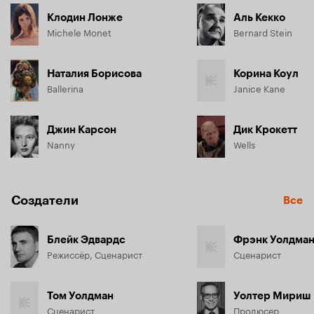
Клодин Лонже
Аль Кекко
Michele Monet
Bernard Stein
Наталия Борисова
Корина Коул
Ballerina
Janice Kane
Джин Карсон
Дик Крокетт
Nanny
Wells
Создатели
Все
Блейк Эдвардс
Фрэнк Уолдма
Режиссёр, Сценарист
Сценарист
Том Уолдман
Уолтер Мириш
Сценарист
Продюсер