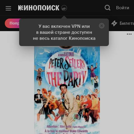
Войти
Онлайн-кинотеатр
Билет
Попробовать Плюс
У вас включен VPN или
в вашей стране доступен
не весь каталог Кинопоиска