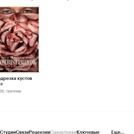
дрезка кустов
з
26, триллер
Студии
Связи
Рецензии
Саундтреки
Ключевые
Еще...