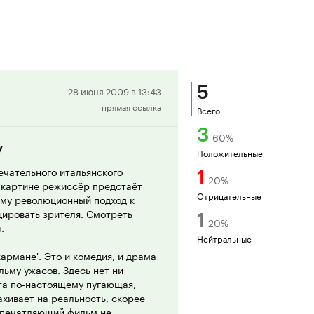
5
Положительная
28 июня 2009 в 13:43
прямая ссылка
рецензия
Всего
3
60
%
у
Положительные
ечательного итальянского
1
20
%
 картине режиссёр предстаёт
Отрицательные
му революционный подход к
цировать зрителя. Смотреть
1
20
%
.
Нейтральные
армане'. Это и комедия, и драма
льму ужасов. Здесь нет ни
та по-настоящему пугающая,
хивает на реальность, скорее
 впечатляющий фильм не