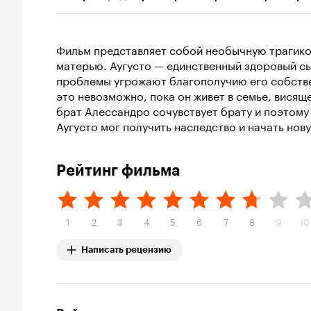
Фильм представляет собой необычную трагико
матерью. Аугусто — единственный здоровый с
проблемы угрожают благополучию его собствен
это невозможно, пока он живет в семье, висяще
брат Алессандро сочувствует брату и поэтому
Аугусто мог получить наследство и начать нов
Рейтинг фильма
1
2
3
4
5
6
7
8
9
10
Написать рецензию