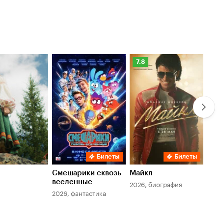
Рейтинг
Ре
7.8
6.
Кинопоиска
Ки
7.8
6.
Билеты
Билеты
Смешарики сквозь
Майкл
Зл
вселенные
мер
2026, биография
2026, фантастика
202