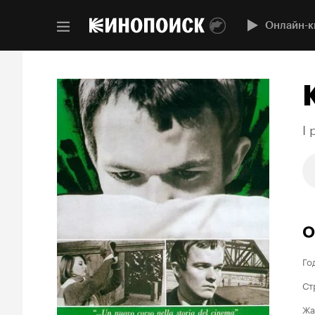
Онлайн-к
I 
О
Го
Ст
Жа