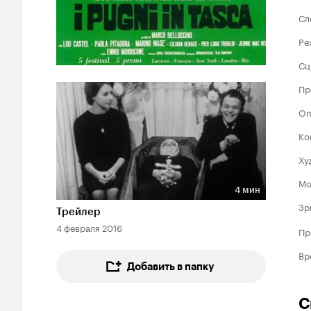
Сл
Ре
Сц
Пр
Оп
Ко
Ху
Мо
4 мин
Длительность 4 мин
Зр
Трейлер
4 февраля 2016
Пр
Вр
Добавить в папку
С