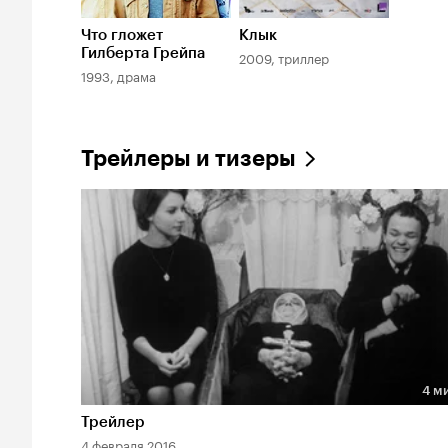
Что гложет
Клык
Гилберта Грейпа
2009, триллер
1993, драма
Трейлеры и тизеры
4 м
Длительность 4 мин
Трейлер
4 февраля 2016