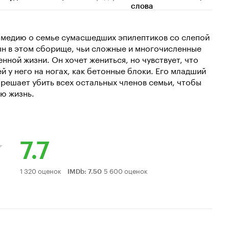
слова
медию о семье сумасшедших эпилептиков со слепой
ын в этом сборище, чьи сложные и многочисленные
ной жизни. Он хочет жениться, но чувствует, что
й у него на ногах, как бетонные блоки. Его младший
 решает убить всех остальных членов семьи, чтобы
ую жизнь.
7.7
Рейтинг
1 320 оценок
5 600 оценок
IMDb
:
7.50
Кинопоиска
7.7