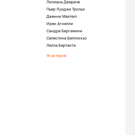
Лилиана Джераче
Пьер Луиджи Трольо
Дженни МакНил
Ирен Агнелли
Сандра Бергамини
Селестина Беллоккьо
Лелла Бертанте
16 актеров