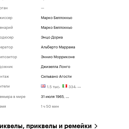
оган
—
жиссер
Марко Беллоккьо
енарий
Марко Беллоккьо
одюсер
Энцо Дориа
ератор
Альберто Маррама
мпозитор
Эннио Морриконе
дожник
Джизелла Лонго
нтаж
Сильвано Агости
ители
,
,
...
1.5 тыс
334
емьера в мире
31 июля 1965
,
...
емя
1 ч 50 мин
иквелы, приквелы и ремейки