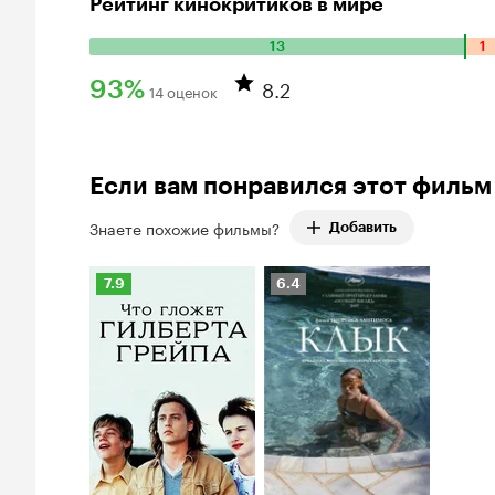
Рейтинг кинокритиков в мире
13
1
Количество положительных оценок: 13. Количество отрица
8.2
93%
14 оценок
Рейтинг Кинопоиска 93%
Если вам понравился этот фильм
Знаете похожие фильмы?
Добавить
Рейтинг
Рейтинг
7.9
6.4
Кинопоиска
Кинопоиска
7.9
6.4