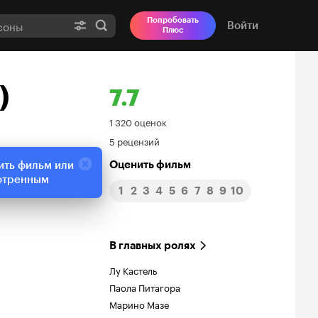
Попробовать
Войти
Плюс
)
7.7
Рейтинг
1 320 оценок
5 рецензий
Кинопоиска
Оценить фильм
ить фильм или
7.7
отренным
1
2
3
4
5
6
7
8
9
10
В главных ролях
Лу Кастель
Паола Питагора
Марино Мазе