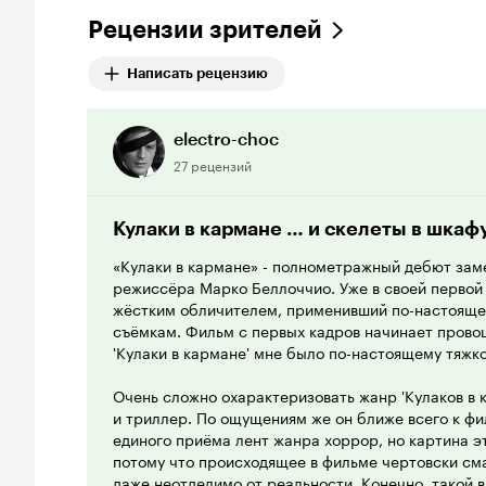
Рецензии зрителей
Написать рецензию
electro-choc
27 рецензий
Кулаки в кармане … и скелеты в шкаф
«Кулаки в кармане» - полнометражный дебют зам
режиссёра Марко Беллоччио. Уже в своей первой
жёстким обличителем, применивший по-настояще
съёмкам. Фильм с первых кадров начинает прово
'Кулаки в кармане' мне было по-настоящему тяжко
Очень сложно охарактеризовать жанр 'Кулаков в к
и триллер. По ощущениям же он ближе всего к фи
единого приёма лент жанра хоррор, но картина э
потому что происходящее в фильме чертовски сма
даже неотделимо от реальности. Конечно, такой