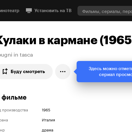
инотеатр
Установить на ТВ
Кулаки в кармане (1965
pugni in tasca
Здесь можно отмет
Буду смотреть
сериал просм
 фильме
д производства
1965
рана
Италия
нр
драма