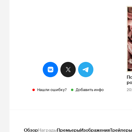
По
ро
Нашли ошибку?
Добавить инфо
20
Обзор
Награды
Премьеры
Изображения
Трейлеры