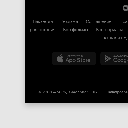
Вакансии
Реклама
Соглашение
Пра
Предложения
Все фильмы
Все сериалы
Акции и по
© 2003 —
2026
,
Кинопоиск
Телепрогр
18
+