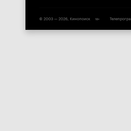
© 2003 —
2026
,
Кинопоиск
Телепрогр
18
+