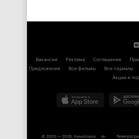
Вакансии
Реклама
Соглашение
Пра
Предложения
Все фильмы
Все сериалы
Акции и по
© 2003 —
2026
,
Кинопоиск
Телепрогр
18
+