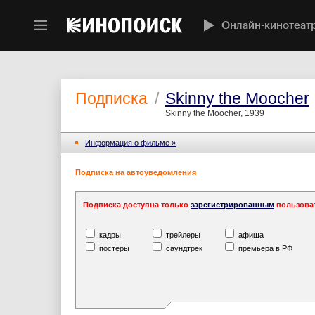
Онлайн-кинотеат
Подписка
/
Skinny the Moocher
Skinny the Moocher, 1939
Информация o фильме »
Подписка на автоуведомления
Подписка доступна только
зарегистрированным
пользова
кадры
трейлеры
афиша
постеры
саундтрек
премьера в РФ