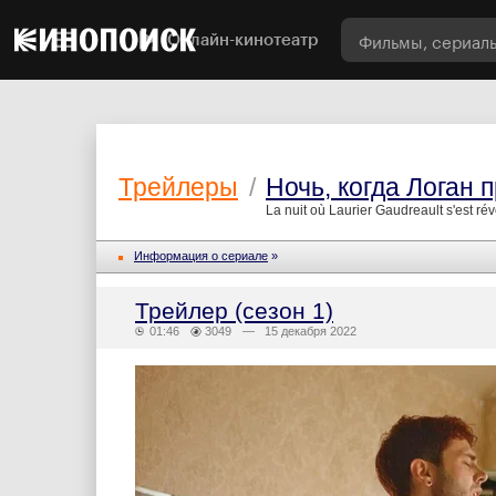
Онлайн-кинотеатр
Трейлеры
/
Ночь, когда Логан 
La nuit où Laurier Gaudreault s'est rév
Информация о сериале
»
Трейлер (сезон 1)
01:46
3049
— 15 декабря 2022