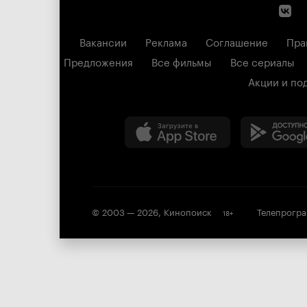
Вакансии
Реклама
Соглашение
Пра
Предложения
Все фильмы
Все сериалы
Акции и по
© 2003 —
2026
,
Кинопоиск
Телепрогр
18
+