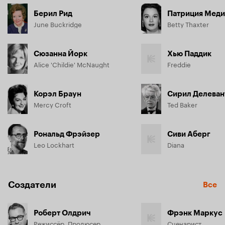
Берил Рид
Патриция Меди
June Buckridge
Betty Thaxter
Сюзанна Йорк
Хью Паддик
Alice 'Childie' McNaught
Freddie
Корэл Браун
Сирил Делеван
Mercy Croft
Ted Baker
Рональд Фрэйзер
Сиви Аберг
Leo Lockhart
Diana
Создатели
Все
Роберт Олдрич
Фрэнк Маркус
Режиссёр, Продюсер
Сценарист