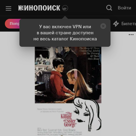
Войти
Онлайн-кинотеатр
Билет
Попробовать Плюс
У вас включен VPN или
в вашей стране доступен
не весь каталог Кинопоиска