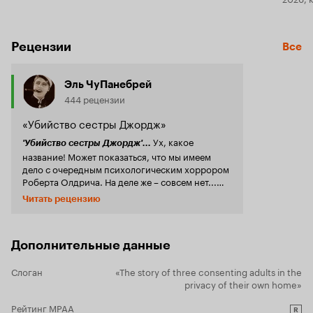
Рецензии
Все
Эль ЧуПанебрей
444 рецензии
«Убийство сестры Джордж»
Ух, какое
'Убийство сестры Джордж'...
название! Может показаться, что мы имеем
дело с очередным психологическим хоррором
Роберта Олдрича. На деле же – совсем нет...
'Убийство' - эта старенькая лесбийская драма.
Читать рецензию
Один из тех фильмов, что в свое время
безжалостно кромсались (в некоторых городах
вырезали целые бобины!), запрещались,
попинались. В том числе и самими
Дополнительные данные
лесбиянками, которые посчитали фильм
слишком стереотипным. Не смотря на это
Слоган
«The story of three consenting adults in the
'Убийство' - достойное уважения кино, которое
privacy of their own home»
слишком резко заговорило о том, чего не
следовало бы говорить, в типично
Рейтинг MPAA
R