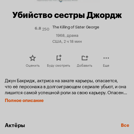
Убийство сестры Джордж
The Killing of Sister George
250
Рейтинг
6.8
Кинопоиска
1968, драма
6.8
США, 2 ч 18 мин
Оценить
Буду смотреть
Добавить
Еще
Джун Бакридж, актриса на закате карьеры, опасается, 
что её персонажа в долгоиграющем сериале убьют, и она 
лишится самой успешной роли за свою карьеру. Опасения 
и неуверенность в себе делают Джун агрессивной 
Полное описание
и заносчивой, и это только приближает конец её карьеры 
и разрушает личную жизнь.
Актёры
Все