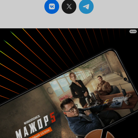
Первая показала настоящий мастер-класс,
смотрелась очень органично. Местами было
даже смешно наблюдать за ней (это я про
сцену 'убийства сериальной Джордж'). Вторая
(Йорк) изрядно натерпелась за весь фильм.
Представляю чего ей стоила эта финальная
сцена... 'Убийство сестры Джордж» - это
превосходная стилистика (слегка отдает
озоновскими 'Восмью женщинами'), сценарий
(диалоги, диалоги, диалоги) и эта фирменная
олдричевская атмосфера витающей в воздухе
'напряженки'. В общем, моя похвала тебе Роб.
Очень профессиональная и крепкая
постановка. Понятное дело - 'не для всех'. 8 из
10