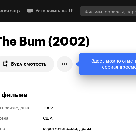
инотеатр
Установить на ТВ
The Bum (2002)
Здесь можно отмет
Буду смотреть
сериал просм
 фильме
д производства
2002
рана
США
нр
короткометражка
,
драма