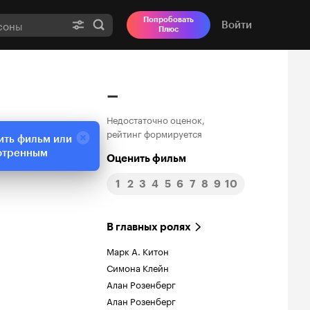
Попробовать
Войти
Плюс
–
Недостаточно оценок,
рейтинг формируется
ить фильм или
отренным
Оценить фильм
1
2
3
4
5
6
7
8
9
10
В главных ролях
Марк А. Китон
Симона Клейн
Алан Розенберг
Алан Розенберг