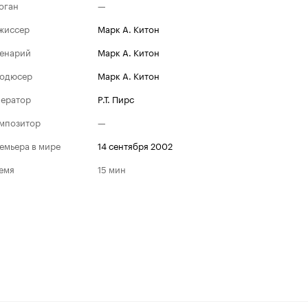
оган
—
жиссер
Марк А. Китон
енарий
Марк А. Китон
одюсер
Марк А. Китон
ератор
Р.Т. Пирс
мпозитор
—
емьера в мире
14 сентября 2002
емя
15 мин