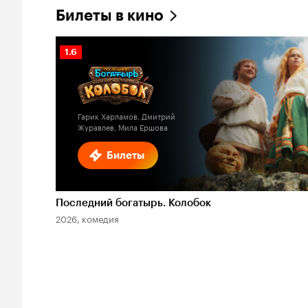
Билеты в кино
Рейтинг
1.6
Кинопоиска
1.6
Гарик Харламов, Дмитрий
Журавлев, Мила Ершова
Билеты
Последний богатырь. Колобок
2026, комедия