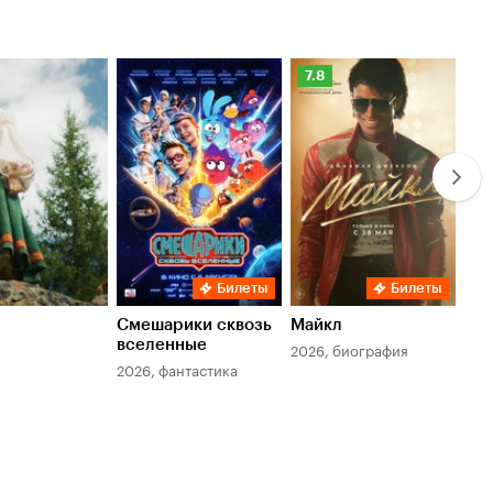
Рейтинг
Ре
7.8
6.
Кинопоиска
Ки
7.8
6.
Билеты
Билеты
Смешарики сквозь
Майкл
Зл
вселенные
мер
2026, биография
2026, фантастика
202