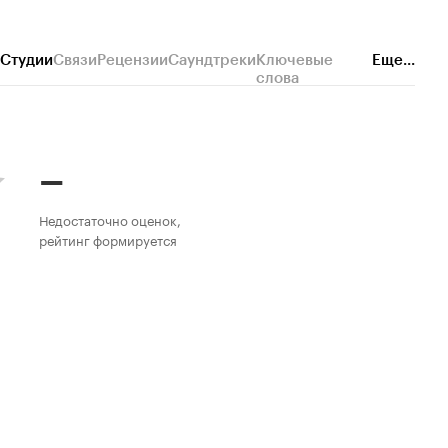
Студии
Связи
Рецензии
Саундтреки
Ключевые
Еще...
слова
–
Недостаточно оценок,
рейтинг формируется