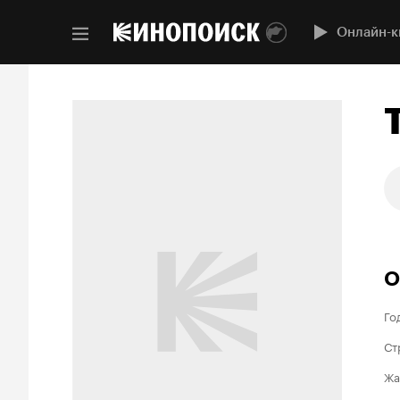
Онлайн-к
О
Го
Ст
Жа