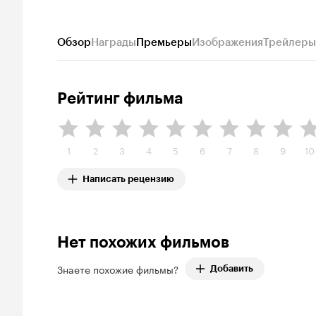
Обзор
Награды
Премьеры
Изображения
Трейлеры
Рейтинг фильма
1
2
3
4
5
6
7
8
9
10
Написать рецензию
Нет похожих фильмов
Знаете похожие фильмы?
Добавить