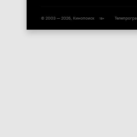
© 2003 —
2026
,
Кинопоиск
Телепрогр
18
+