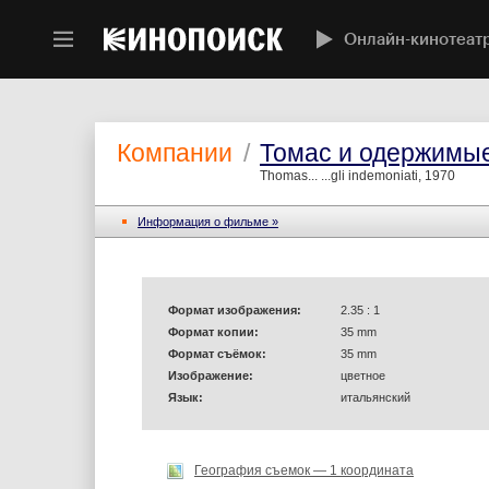
Онлайн-кинотеат
Компании
/
Томас и одержимы
Thomas... ...gli indemoniati, 1970
Информация o фильме »
Формат изображения:
2.35 : 1
Формат копии:
35 mm
Формат съёмок:
35 mm
Изображение:
цветное
Язык:
итальянский
География съемок — 1 координата