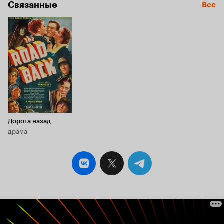
Связанные
Все
Дорога назад
драма