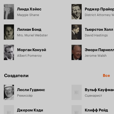
Линда Хэйес
Роджер Прайо
Maggie Shane
District Attorney W
Лилиан Бонд
Тьюрстон Холл
Mrs. Muriel Webster
David Hastings
Морган Конуэй
Эмори Парнел
Albert Pomeroy
Jerome Walsh
Создатели
Все
Лесли Гудвинс
Вульф Кауфма
Режиссёр
Сценарист
Джером Кэди
Клифф Рейд