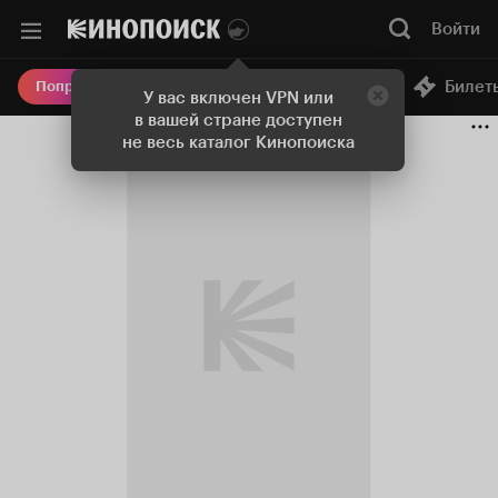
Войти
Онлайн-кинотеатр
Билет
Попробовать Плюс
У вас включен VPN или
в вашей стране доступен
не весь каталог Кинопоиска