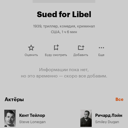
Sued for Libel
1939, триллер, комедия, криминал
США, 1 ч 6 мин
Оценить
Буду смотреть
Добавить
Еще
Информации пока нет,
но это временно — скоро все добавим.
Актёры
Все
Кент Тейлор
Ричард Лэйн
Steve Lonegan
Smiley Dugan