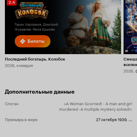
6.1
Рейтинг
2.4
Кино
Кинопоиска
6.1
2.4
Гарик Харламов, Дмитрий
Журавлев, Мила Ершова
Билеты
Последний богатырь. Колобок
Смеша
2026, комедия
вселе
2026, 
Дополнительные данные
Слоган
«A Woman Scorned! - A man and girl
murdered -A multiple mystery solved!»
Премьера в мире
27 октября 1939
,
...