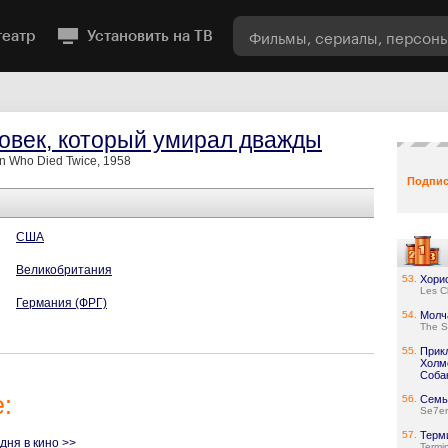
театр
Установить на ТВ
овек, который умирал дважды
n Who Died Twice, 1958
Подпис
США
Великобритания
53.
Хори
Les C
Германия (ФРГ)
54.
Молч
The S
55.
Прик
Холмс
Соба
:
56.
Семь
Se7e
57.
Терм
одня в кино >>
Termi