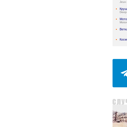
Jeux 
Круш
Deep
Мото
Motor
Ветк
Косм