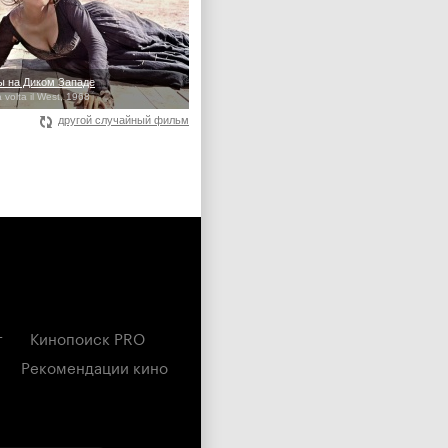
 на Диком Западе
 volta il West, 1968
другой случайный фильм
г
Кинопоиск PRO
Рекомендации кино