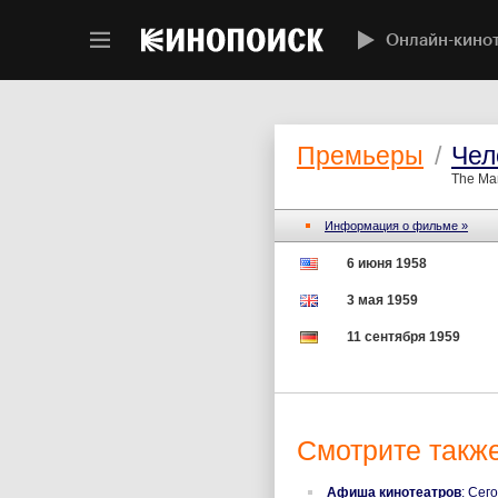
Онлайн-кино
Премьеры
/
Чел
The Ma
Информация о фильме »
6 июня 1958
3 мая 1959
11 сентября 1959
Смотрите также
Афиша кинотеатров
: Сег