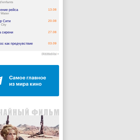
d'enfants
ение рейса
13.08
 Water
р Сити
20.08
 City
а сирени
27.08
ос как предчувствие
03.09
премьеры