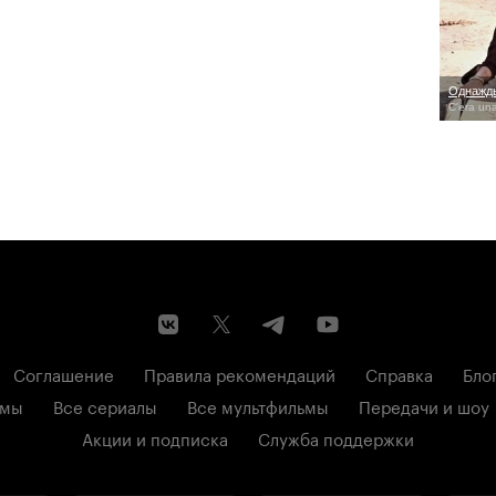
Однажды
C'era una
Соглашение
Правила рекомендаций
Справка
Бло
ьмы
Все сериалы
Все мультфильмы
Передачи и шоу
Акции и подписка
Служба поддержки