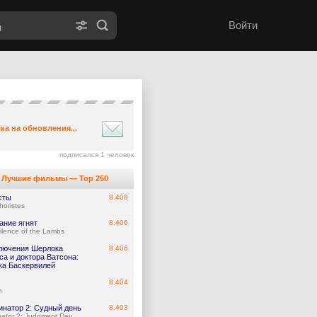
Войти
ка на обновления...
подписался 1 человек
Лучшие фильмы — Top 250
сты
8.408
horistes
ание ягнят
8.406
ilence of the Lambs
лючения Шерлока
8.406
а и доктора Ватсона:
ка Баскервилей
8.404
n
инатор 2: Судный день
8.403
nator 2: Judgment Day