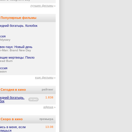
лучшие фильмы
Популярные фильмы
едний богатырь. Колобок
сея
Odyssey
век-паук: Новый день
er-Man: Brand New Day
ещие мертвецы: Пекло
Dead Burn
ссия
ssion
еще фильмы
Сегодня в кино
рейтинг
едний богатырь.
1.838
ПРОМО
бок
афиша
Скоро в кино
премьера
ись в меня, если
13.08
лишься