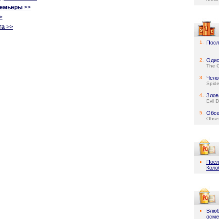
ремьеры
>>
>
га
>>
1.
Посл
2.
Одис
The 
3.
Чело
Spid
4.
Злов
Evil 
5.
Обсе
Obse
Посл
Коло
Влюб
осме