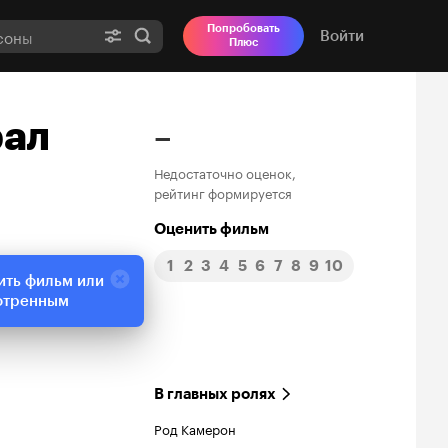
Попробовать
Войти
Плюс
рал
–
Недостаточно оценок,
рейтинг формируется
Оценить фильм
1
2
3
4
5
6
7
8
9
10
ить фильм или
отренным
В главных ролях
Род Камерон