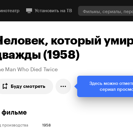
инотеатр
Установить на ТВ
Человек, который уми
дважды (1958)
he Man Who Died Twice
Здесь можно отмет
Буду смотреть
сериал просм
 фильме
д производства
1958