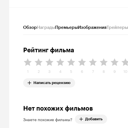
Обзор
Награды
Премьеры
Изображения
Трейлеры
Рейтинг фильма
1
2
3
4
5
6
7
8
9
10
Написать рецензию
Нет похожих фильмов
Знаете похожие фильмы?
Добавить