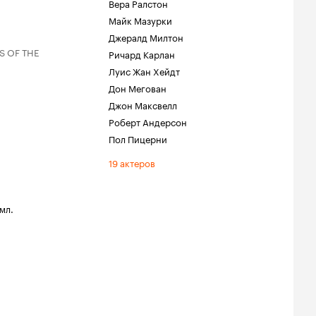
Вера Ралстон
Майк Мазурки
Джералд Милтон
S OF THE
Ричард Карлан
Луис Жан Хейдт
Дон Мегован
Джон Максвелл
Роберт Андерсон
Пол Пицерни
19 актеров
мл.