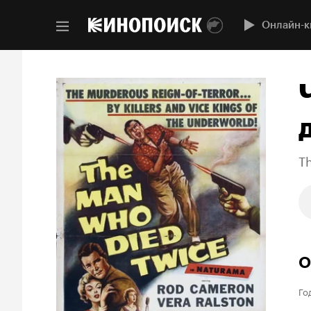
Онлайн-к
T
О
Го