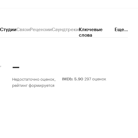
Студии
Связи
Рецензии
Саундтреки
Ключевые
Еще...
слова
–
297 оценок
Недостаточно оценок,
IMDb
:
5.90
рейтинг формируется