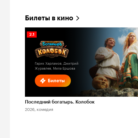
Билеты в кино
Рейтинг
2.1
Кинопоиска
2.1
Гарик Харламов, Дмитрий
Журавлев, Мила Ершова
Билеты
Последний богатырь. Колобок
2026, комедия