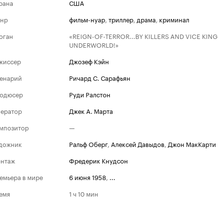
рана
США
нр
фильм-нуар
,
триллер
,
драма
,
криминал
оган
«REIGN-OF-TERROR...BY KILLERS AND VICE KING
UNDERWORLD!»
жиссер
Джозеф Кэйн
енарий
Ричард С. Сарафьян
одюсер
Руди Ралстон
ератор
Джек А. Марта
мпозитор
—
дожник
Ральф Оберг
,
Алексей Давыдов
,
Джон МакКарти 
нтаж
Фредерик Кнудсон
емьера в мире
6 июня 1958
,
...
емя
1 ч 10 мин