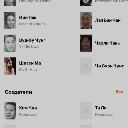
Cheung Tsi-Ching
(в титрах: Nü Hon
Йин Пак
Лап Бан Чан
Madam Chuen
Вуд-Яу Чунг
Чарли Чань
Yip Tsi-Kwan
Шизен Ма
Чи Суэн Чунг
Ma Si-Hau
Создатели
Все
Ким Чун
Ти Ли
Режиссёр
Режиссёр