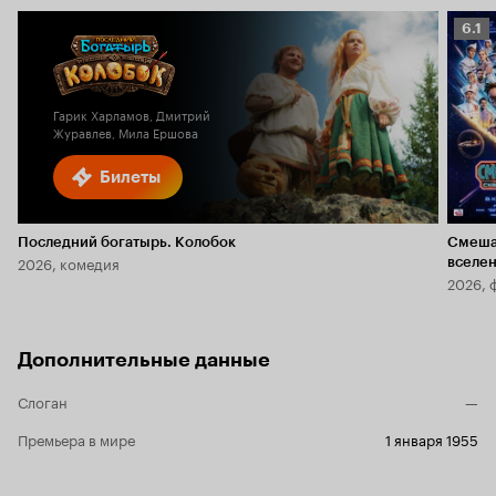
Рейт
6.1
Кино
6.1
Гарик Харламов, Дмитрий
Журавлев, Мила Ершова
Билеты
Последний богатырь. Колобок
Смеша
2026, комедия
вселе
2026, 
Дополнительные данные
Слоган
—
Премьера в мире
1 января 1955