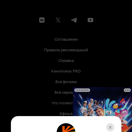
Соглашение
Правила рекомендаций
Справка
Кинопоиск PRO
Все фильмы
Все сериалы
РЕКЛАМА
Что посмотреть
Афиша
Музыка