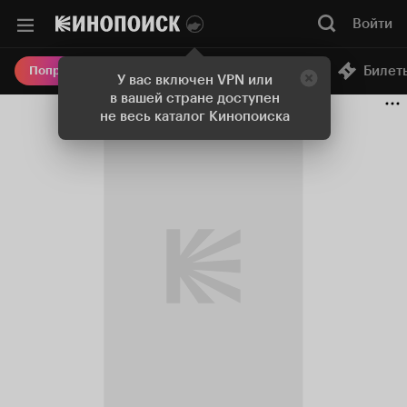
Войти
Онлайн-кинотеатр
Билет
Попробовать Плюс
У вас включен VPN или
в вашей стране доступен
не весь каталог Кинопоиска