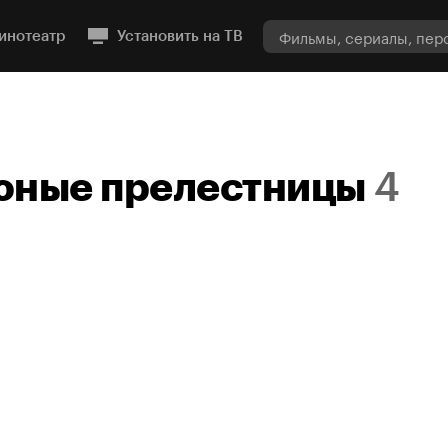
инотеатр
Установить на ТВ
юные прелестницы
4