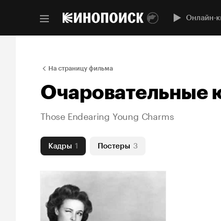
Онлайн-к
На страницу фильма
Очаровательные 
Those Endearing Young Charms
Кадры
1
Постеры
3