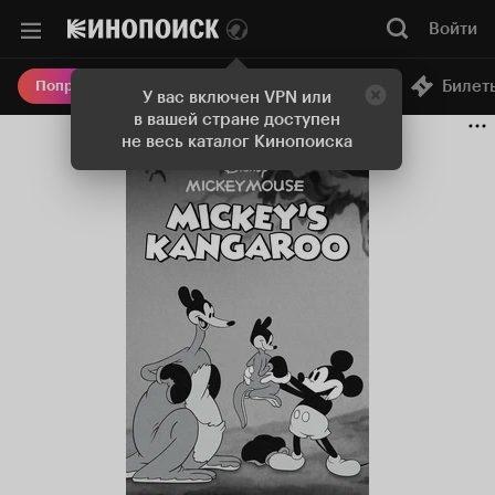
Войти
Онлайн-кинотеатр
Билет
Попробовать Плюс
У вас включен VPN или
в вашей стране доступен
не весь каталог Кинопоиска