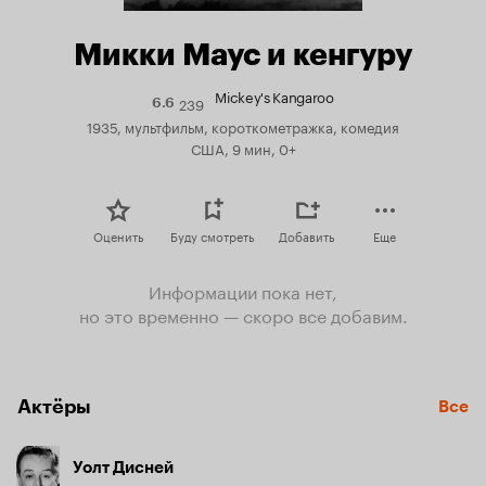
Микки Маус и кенгуру
Mickey's Kangaroo
239
Рейтинг
6.6
Кинопоиска
1935, мультфильм, короткометражка, комедия
6.6
США, 9 мин, 0+
Оценить
Буду смотреть
Добавить
Еще
Информации пока нет,
но это временно — скоро все добавим.
Актёры
Все
Уолт Дисней