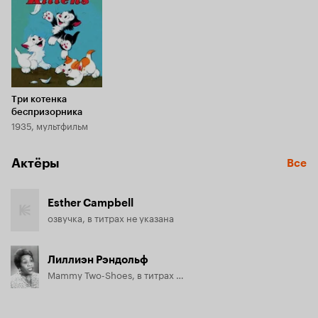
Три котенка
беспризорника
1935, мультфильм
Актёры
Все
Esther Campbell
озвучка, в титрах не указана
Лиллиэн Рэндольф
Mammy Two-Shoes, в титрах не указана