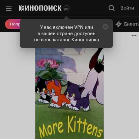
Войти
Онлайн-кинотеатр
Билет
Попробовать Плюс
У вас включен VPN или
в вашей стране доступен
не весь каталог Кинопоиска