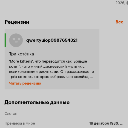
2026, 
Рецензии
Все
qwertyuiop0987654321
Три котёнка
'More kittens', что переводится как 'Больше
котят', - это милый диснеевский мультик с
великолепными рисунками. Он рассказывает о
трёх котятах, которых выбрасывает хозяйка, и
которые познают мир. Они сталкиваются с
Читать рецензию
собакой, черепахой и другими обитателями
сада. Мультфильм создан в стиле того времени.
Котята вызывают умиление, а происходящие с
ними приключения - добрый смех. Этот милый
Дополнительные данные
мультфильм предназначен в первую очередь
любителям животных независимо от возраста.
Слоган
—
Именно они улыбнутся над приключениями
трёх котят, которые попадают в различные
Премьера в мире
19 декабря 1936
,
...
ситуации.