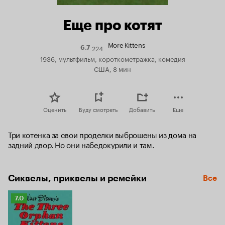
Еще про котят
More Kittens
224
Рейтинг
6.7
Кинопоиска
1936, мультфильм, короткометражка, комедия
6.7
США, 8 мин
Оценить
Буду смотреть
Добавить
Еще
Три котенка за свои проделки выброшены из дома на 
задний двор. Но они набедокурили и там.
Сиквелы, приквелы и ремейки
Все
Рейтинг
7.0
Кинопоиска
7.0