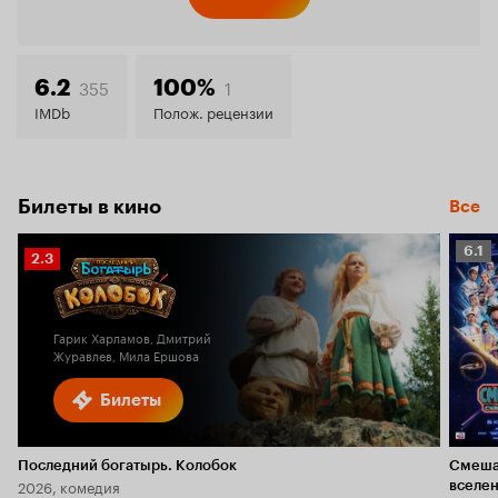
Кинопо
6.7
355
1
6.2
100%
IMDb
Полож. рецензии
Билеты в кино
Все
Рейт
6.1
Рейтинг
2.3
Кино
Кинопоиска
6.1
2.3
Гарик Харламов, Дмитрий
Журавлев, Мила Ершова
Билеты
Последний богатырь. Колобок
Смеша
2026, комедия
вселе