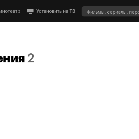
инотеатр
Установить на ТВ
ения
2