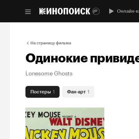
Онлайн-к
На страницу фильма
Одинокие привид
Lonesome Ghosts
Постеры
1
Фан-арт
1