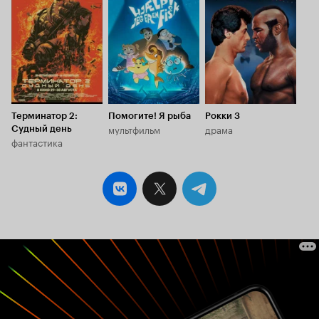
8.4
6.9
7.4
Терминатор 2:
Помогите! Я рыба
Рокки 3
мультфильм
драма
Судный день
фантастика