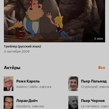
2 мин
Длительность 2 мин
Трейлер (русский язык)
3 сентября 2009
Актёры
Все
Роже Карель
Пьер Пальмад
Astérix / Idéfix, озвучка
Cryptograf, озвуч
Лоран Дойч
Пьер Черния
Goudurix, озвучка
Le narrateur, озву