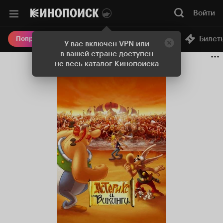
Войти
Онлайн-кинотеатр
Билет
Попробовать Плюс
У вас включен VPN или
в вашей стране доступен
не весь каталог Кинопоиска