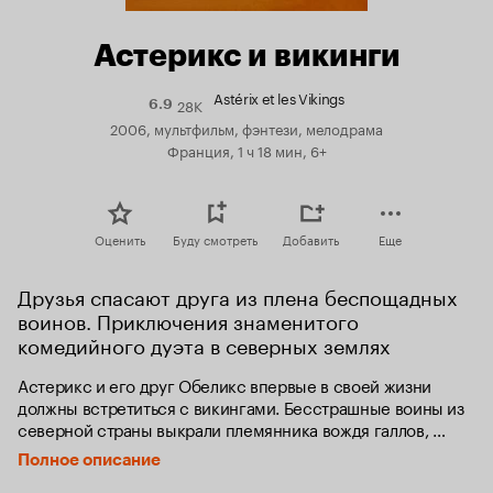
Астерикс и викинги
Astérix et les Vikings
28K
Рейтинг
6.9
Кинопоиска
2006, мультфильм, фэнтези, мелодрама
6.9
Франция, 1 ч 18 мин, 6+
Оценить
Буду смотреть
Добавить
Еще
Друзья спасают друга из плена беспощадных 
воинов. Приключения знаменитого 
комедийного дуэта в северных землях
Астерикс и его друг Обеликс впервые в своей жизни 
должны встретиться с викингами. Бесстрашные воины из 
северной страны выкрали племянника вождя галлов, 
юного Задиру. Миссия чрезвычайно опасна, так как 
Полное описание
викинги слывут отчаянными и безжалостными воинами…