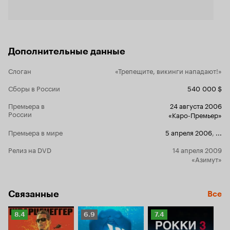
неуклюжих тупиц. Хорошо. Очень хорошо. 9 из
10
Дополнительные данные
Слоган
«Трепещите, викинги нападают!»
Сборы в России
540 000 $
Премьера в
24 августа 2006
России
«Каро-Премьер»
Премьера в мире
5 апреля 2006
,
...
Релиз на DVD
14 апреля 2009
«Азимут»
Связанные
Все
Рейтинг
Рейтинг
Рейтинг
8.4
6.9
7.4
Кинопоиска
Кинопоиска
Кинопоиска