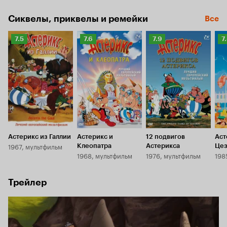
Сиквелы, приквелы и ремейки
Все
Рейтинг
Рейтинг
Рейтинг
Р
7.5
7.6
7.9
7
Кинопоиска
Кинопоиска
Кинопоиска
К
7.5
7.6
7.9
7.
Астерикс из Галлии
Астерикс и
12 подвигов
Аст
1967, мультфильм
Клеопатра
Астерикса
Цез
1968, мультфильм
1976, мультфильм
198
Трейлер