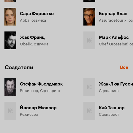
Сара Форестье
Бернар Алан
Abba, озвучка
Assuracetourix, о
Жак Франц
Марк Альфос
Obélix, озвучка
Chef Grossebaf, о
Создатели
Все
Стефан Фьелдмарк
Жан-Люк Гусе
Режиссёр, Сценарист
Сценарист
Йеспер Мюллер
Кай Ташнер
Режиссёр
Сценарист