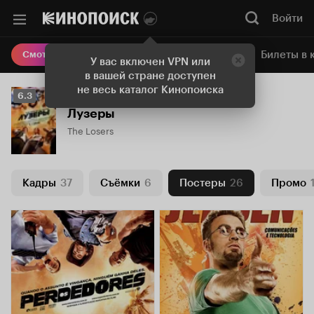
Войти
Онлайн-кинотеатр
Билеты в 
Смотреть кино
У вас включен VPN или
в вашей стране доступен
не весь каталог Кинопоиска
Рейтинг
6.3
Кинопоиска
Лузеры
6.3
The Losers
Кадры
37
Съёмки
6
Постеры
26
Промо