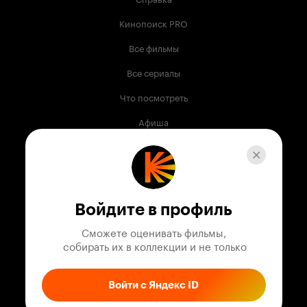
Кинопоиск PRO
Все фильмы
Все сериалы
Что посмотреть
Афиша
Музыка
Телепрограмма
Книги
Войдите в профиль
Служба поддержки
Сможете оценивать фильмы,

 собирать их в коллекции и не только
© 2003 —
2026
,
Кинопоиск
18
+
Проект компании
Войти с Яндекс ID