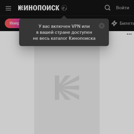
Войти
Онлайн-кинотеатр
Билет
Попробовать Плюс
У вас включен VPN или
в вашей стране доступен
не весь каталог Кинопоиска