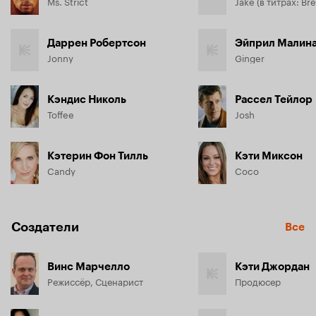
Ms. Strict
Даррен Робертсон
Эйприл Малин
Jonny
Ginger
Кэндис Николь
Рассел Тейлор
Toffee
Josh
Кэтерин Фон Тилль
Кэти Миксон
Candy
Coco
Создатели
Все
Винс Марчелло
Кэти Джордан
Режиссёр, Сценарист
Продюсер