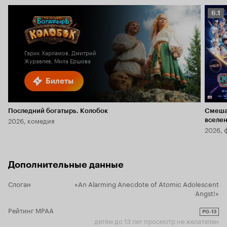
Рейт
6.1
Кино
6.1
Гарик Харламов, Дмитрий
Журавлев, Мила Ершова
Билеты
Последний богатырь. Колобок
Смеша
2026, комедия
вселе
2026, 
Дополнительные данные
Слоган
«An Alarming Anecdote of Atomic Adolescent
Angst!»
Рейтинг MPAA
PG-13
детям до 13 лет просмотр не желателен