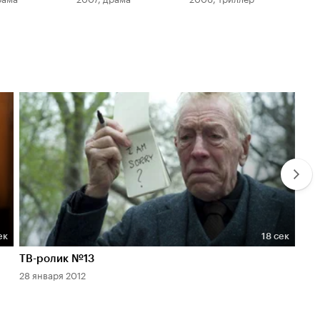
ек
18 сек
Длительность 18 сек
Дл
ТВ-ролик №13
ТВ-
28 января 2012
28 я