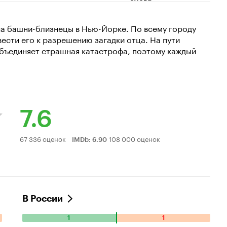
 на башни-близнецы в Нью-Йорке. По всему городу
сти его к разрешению загадки отца. На пути
 объединяет страшная катастрофа, поэтому каждый
7.6
Рейтинг
67 336 оценок
108 000 оценок
IMDb
:
6.90
Кинопоиска
7.6
В России
1
1
Количество