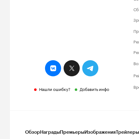
Сб
Зр
Пр
Ре
Ре
Во
Ре
Вр
Нашли ошибку?
Добавить инфо
Обзор
Награды
Премьеры
Изображения
Трейлеры