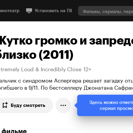
инотеатр
Установить на ТВ
Жутко громко и запред
близко (2011)
tremely Loud & Incredibly Close
12+
альчик с синдромом Аспергера решает загадку отц
огибшего в 9/11. По бестселлеру Джонатана Сафра
Здесь можно отмет
Буду смотреть
сериал просм
 фильме