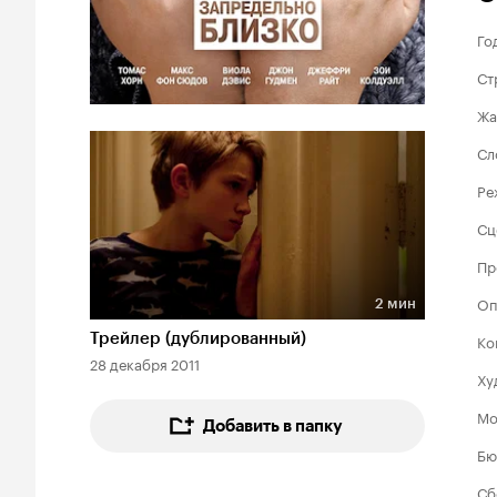
Го
Ст
Жа
Сл
Ре
Сц
Пр
Оп
2 мин
Длительность 2 мин
Трейлер (дублированный)
Ко
28 декабря 2011
Ху
Мо
Добавить в папку
Бю
Сб