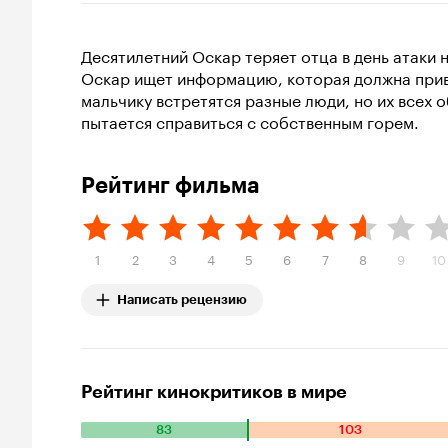
Десятилетний Оскар теряет отца в день атаки
Оскар ищет информацию, которая должна приве
мальчику встретятся разные люди, но их всех
пытается справиться с собственным горем.
Рейтинг фильма
1
2
3
4
5
6
7
8
9
10
Написать рецензию
Рейтинг кинокритиков в мире
83
103
Количество