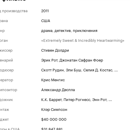
д производства
2011
рана
США
нр
драма
,
детектив
,
приключения
оган
«Extremely Sweet & Incredibly Heartwarming»
жиссер
Стивен Долдри
енарий
Эрик Рот
,
Джонатан Сафран Фоер
одюсер
Скотт Рудин
,
Эли Буш
,
Селия Д. Костас
,
...
ератор
Крис Менгис
мпозитор
Александр Деспла
дожник
К.К. Баррет
,
Питер Рогнесс
,
Энн Рот
,
...
Оскар
нтаж
Клэр Симпсон
Номина
джет
$40 000 000
2012
Лучший фи
оры в США
$31 847 881