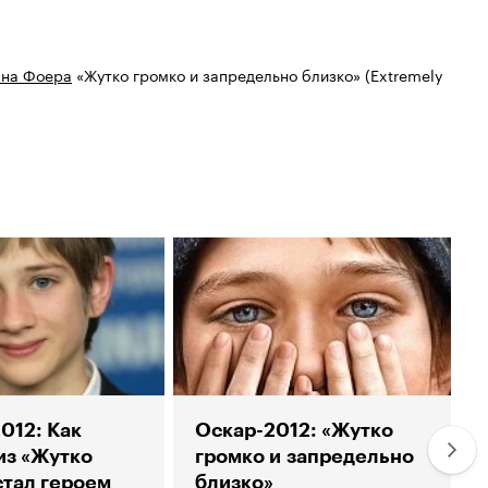
ана Фоера
«Жутко громко и запредельно близко» (Extremely
012: Как
Оскар-2012: «Жутко
из «Жутко
громко и запредельно
стал героем
близко»