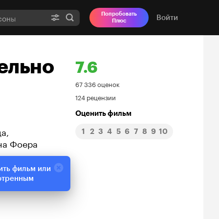
Попробовать
Войти
Плюс
ельно
7.6
Рейтинг
67 336 оценок
124 рецензии
Кинопоиска
Оценить фильм
7.6
а,
1
2
3
4
5
6
7
8
9
10
на Фоера
ить фильм или
отренным