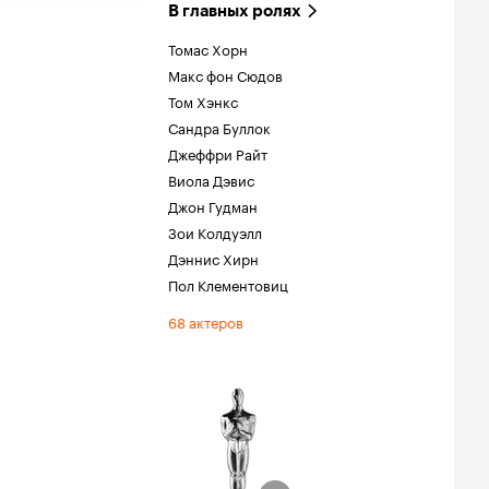
В главных ролях
Томас Хорн
Макс фон Сюдов
Том Хэнкс
Сандра Буллок
Джеффри Райт
Виола Дэвис
Джон Гудман
Зои Колдуэлл
Дэннис Хирн
Пол Клементовиц
68 актеров
ции
льм