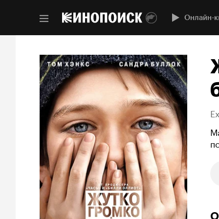
Онлайн-к
Ex
М
п
О