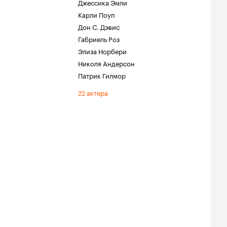
Джессика Эмли
Карли Поуп
Дон С. Дэвис
Габриель Роз
Элиза Норбери
Николя Андерсон
Патрик Гилмор
22 актера