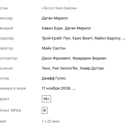
оган
«Terror lives below»
жиссер
Даген Мерилл
енарий
Кевин Бурк
,
Даген Мерилл
одюсер
Трой Крэйг Пун
,
Крис Виатт
,
Майкл Барлоу
,
...
ератор
Майк Саутон
мпозитор
Джон Фриззелл
,
Фредерик Видман
дожник
Тинк
,
Рик Уиллогби
,
Хезер Дуглас
нтаж
Джефф Гулло
емьера в мире
17 ноября 2006
,
...
зраст
18+
йтинг MPAA
R
емя
1 ч 22 мин