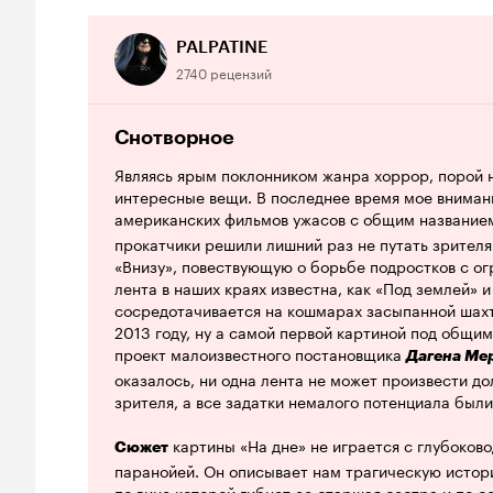
вполне реалистично. Особо удались сцены под вод
напряженные и страшные, они еще сопряжены с 
элементом, когда выясняется кто же такой этот ж
PALPATINE
2740 рецензий
Фильм очень раскрытый и духовный. Со смыслом, 
Довольно эмоциональное кино, заставляющее со
многообразную систему отношений внутри семьи и
Снотворное
на чувства и взаимоотношения и дал картине 'На 
Являясь ярым поклонником жанра хоррор, порой 
фильм грамотным и сильным.
интересные вещи. В последнее время мое вниман
американских фильмов ужасов с общим названи
Прекрасная режиссура картины тоже заслуживает
операторская работа. Все снято красиво, приятно,
прокатчики решили лишний раз не путать зрителя 
гамме, оставляющей приятный сладкий привкус п
«Внизу», повествующую о борьбе подростков с о
изобилует красочными пейзажами или красивыми 
лента в наших краях известна, как «Под землей» 
имеет какую-то духовную красоту и харизму.
сосредотачивается на кошмарах засыпанной шах
2013 году, ну а самой первой картиной под общи
Очень понравилась игра актеров, со своей задаче
проект малоизвестного постановщика
Дагена Ме
правдиво, эмоционально. Особенно хочется отме
оказалось, ни одна лента не может произвести до
сыграла одну из наиболее ключевых ролей в филь
зрителя, а все задатки немалого потенциала был
максимально раскрыла свой персонаж в концовке
работа Джессики в фильмах ужасов, она уже име
картины «На дне» не играется с глубоко
Сюжет
жанре, играя в сериалах 'За гранью возможного', 
паранойей. Он описывает нам трагическую истор
душ', в 'Мертвой' и 'Сумеречной' зонах, а так же 
по вине которой гибнет ее старшая сестра и по с