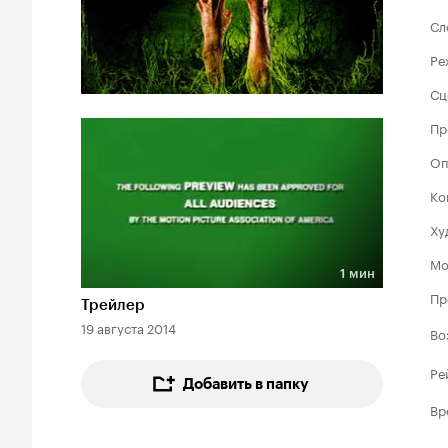
Сл
Ре
Сц
Пр
Оп
Ко
Ху
Мо
1 мин
Длительность 1 мин
Пр
Трейлер
19 августа 2014
Во
Ре
Добавить в папку
Вр