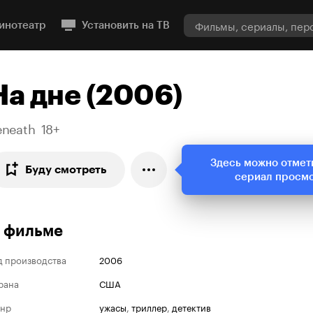
инотеатр
Установить на ТВ
На дне (2006)
eneath
18+
Здесь можно отмет
Буду смотреть
сериал просм
 фильме
д производства
2006
рана
США
нр
ужасы
,
триллер
,
детектив