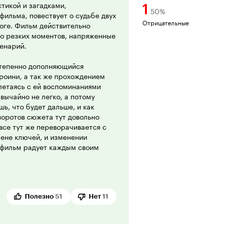
тикой и загадками,
1
50
%
ильма, повествует о судьбе двух
Отрицательные
оге. Фильм действительно
о резких моментов, напряженные
енарий.
степенно дополняющийся
роини, а так же прохождением
плетаясь с ей воспоминаниями
вычайно не легко, а потому
ь, что будет дальше, и как
воротов сюжета тут довольно
 все тут же переворачивается с
мене ключей, и изменении
, фильм радует каждым своим
ающие и неожиданные повороты
апутанных чем данный фильм, но
.
пор сделан не на расчлененку и
Полезно
51
Нет
11
сшибательный грим 'чудовища'.
, очень классно, к тому же