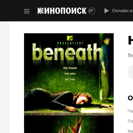
Онлайн-к
B
О
Го
Ст
Жа