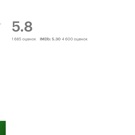
5.8
Рейтинг
1 685 оценок
4 600 оценок
IMDb
:
5.30
Кинопоиска
5.8