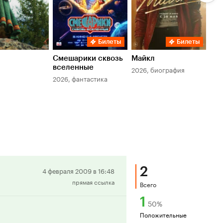
Билеты
Билеты
Смешарики сквозь
Майкл
Зл
вселенные
мер
2026, биография
2026, фантастика
202
2
Положительная
4 февраля 2009 в 16:48
прямая ссылка
рецензия
Всего
1
50
%
Положительные