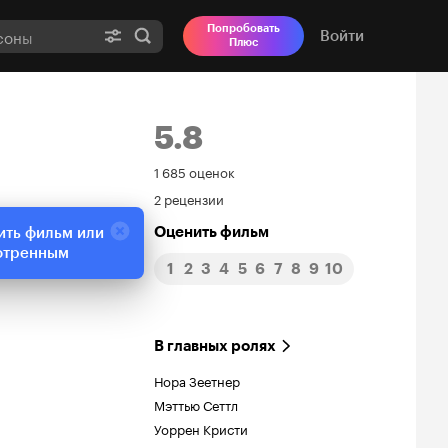
Попробовать
Войти
Плюс
5.8
Рейтинг
1 685 оценок
2 рецензии
Кинопоиска
Оценить фильм
ить фильм или
5.8
отренным
1
2
3
4
5
6
7
8
9
10
В главных ролях
Нора Зеетнер
Мэттью Сеттл
Уоррен Кристи