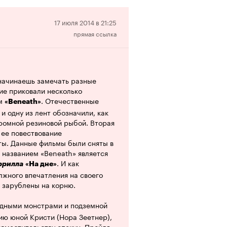
ой, и после. Мало того, что они
чувствами и эмоциональным
уткий монстр.
Отрицательная
17 июля 2014 в 21:25
прямая ссылка
рецензия
и к тому же наполнен чувствами.
переживать, показывающее
 внутри коллектива друзей. Упор
дне' самый большой плюс, сделав
начинаешь замечать разные
ие приковали несколько
ем
. Отечественные
 похвалы, не меньше как и
«Beneath»
 в какой-то тонкой цветной
и одну из лент обозначили, как
осле просмотра. Фильм не
громной резиновой рыбой. Вторая
съемками, но тем не менее
и ее повествование
ты. Данные фильмы были сняты в
м названием «Beneath» является
й справились все, сыграв ярко,
. И как
ррилла
«На дне»
тить Джессику Эмли, которая
лжного впечатления на своего
ме и жизни главной героини и
и зарублены на корню.
 фильма. Это уже не первая
ет большой опыт в подобном
водными монстрами и подземной
'Город демонов 2', в 'Собирателе
ию юной Кристи (Нора Зеетнер),
в 'Огненном шторме', 'Абсолютном
овместительству опекун. Пройдя