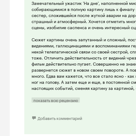
Замечательный ужастик 'На дне', наполненной мис
собирающимися в полную картину лишь к финалу ф
сестер, сложившейся после жуткой аварии на дор
страшный и атмосферный. Хочется отметить мног
сцены, изобилие саспенса и очень интересный сц
Сюжет картины очень запутанный и сложный, по
видениями, галлюцинациями и воспоминаниями ге
некой телепатической связи со своей сестрой, с
тоже. Отличить действительность от видений чрез
фильм действительно пугает. Совершенно не знаеш
развернется сюжет в новом своем повороте. А по
много. Едва вам кажется, что все стало ясно - как
ног на голову. А затем еще и еще, в постоянной с
настоящих событий, сменяя картину за картиной
новым действием сцена за сценой. Такие потряс
сценария я видел только в 'Зеркалах', не менее з
показать всю рецензию
(надо признать) куда более кровавых и зрелищных
Зрелищная сторона фильма все-таки хороша, но у
Добавить комментарий
кровь, а на загадочные убийства, мистику и сног
Монстр сделан воистину великолепно, очень жутко