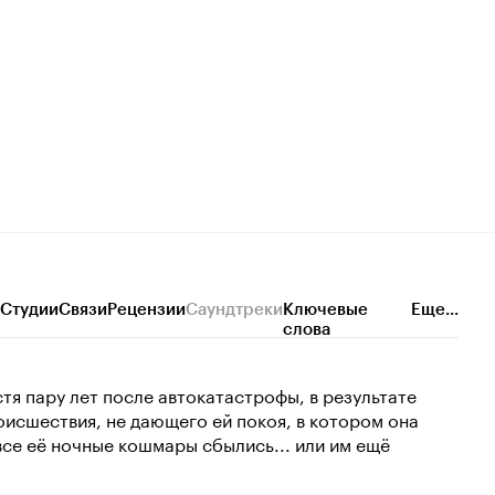
Студии
Связи
Рецензии
Саундтреки
Ключевые
Еще...
слова
тя пару лет после автокатастрофы, в результате
оисшествия, не дающего ей покоя, в котором она
все её ночные кошмары сбылись... или им ещё