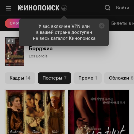
Войти
Онлайн-кинотеатр
Билеты в 
Смотреть кино
У вас включен VPN или
в вашей стране доступен
не весь каталог Кинопоиска
Рейтинг
6.7
Кинопоиска
Борджиа
6.7
Los Borgia
Кадры
14
Постеры
7
Промо
1
Обложки
8