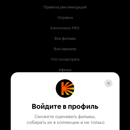
Правила рекомендаций
Справка
Кинопоиск PRO
Все фильмы
Все сериалы
Что посмотреть
Афиша
Музыка
Телепрограмма
Книги
Войдите в профиль
Служба поддержки
Сможете оценивать фильмы,

 собирать их в коллекции и не только
© 2003 —
2026
,
Кинопоиск
18
+