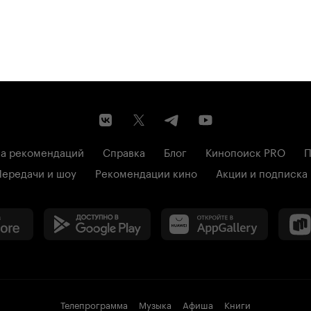
а рекомендаций
Справка
Блог
Кинопоиск PRO
П
Передачи и шоу
Рекомендации кино
Акции и подписка
Телепрограмма
Музыка
Афиша
Книги