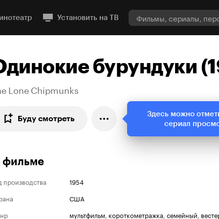
инотеатр
Установить на ТВ
Одинокие бурундуки (1
he Lone Chipmunks
Здесь можно отмет
Буду смотреть
сериал просм
 фильме
д производства
1954
рана
США
нр
мультфильм
,
короткометражка
,
семейный
,
весте