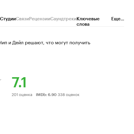
Студии
Связи
Рецензии
Саундтреки
Ключевые
Еще...
слова
Чип и Дейл решают, что могут получить
7.1
Рейтинг
201 оценка
338 оценок
IMDb
:
6.90
Кинопоиска
7.1