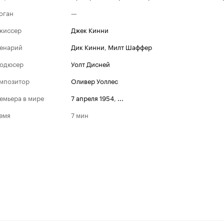
оган
—
жиссер
Джек Кинни
енарий
Дик Кинни
,
Милт Шаффер
одюсер
Уолт Дисней
мпозитор
Оливер Уоллес
емьера в мире
7 апреля 1954
,
...
емя
7 мин