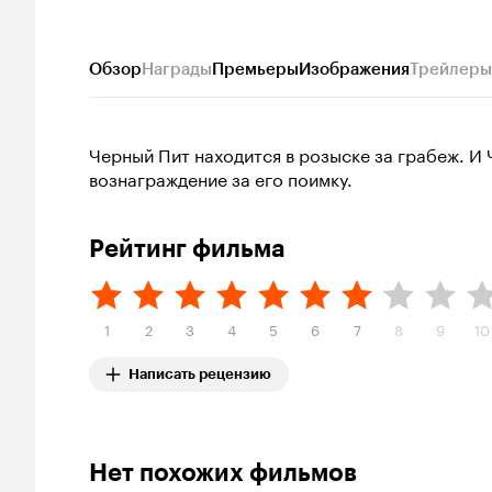
Обзор
Награды
Премьеры
Изображения
Трейлеры
Черный Пит находится в розыске за грабеж. И 
вознаграждение за его поимку.
Рейтинг фильма
1
2
3
4
5
6
7
8
9
10
Написать рецензию
Нет похожих фильмов