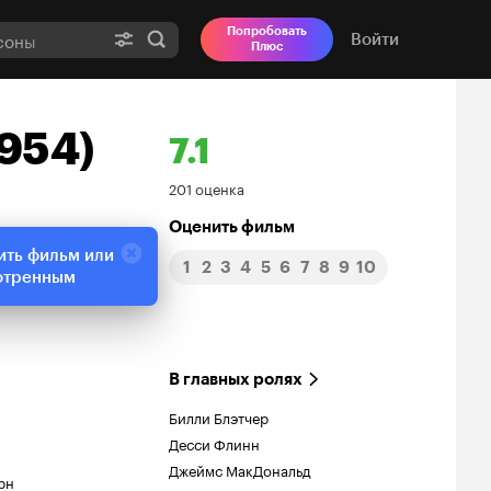
Попробовать
Войти
Плюс
954)
7.1
Рейтинг
201 оценка
Кинопоиска
Оценить фильм
ить фильм или
1
2
3
4
5
6
7
8
9
10
7.1
отренным
В главных ролях
Билли Блэтчер
Десси Флинн
Джеймс МакДональд
рн