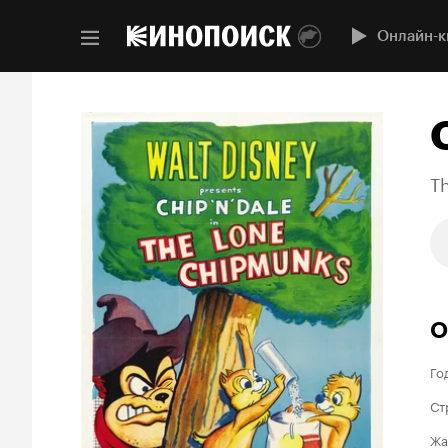
Онлайн-к
T
О
Го
Ст
Жа