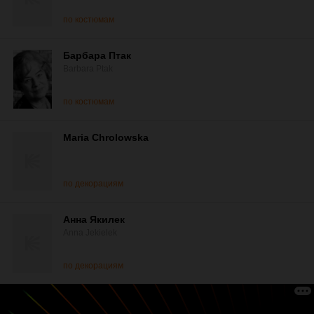
по костюмам
Барбара Птак
Barbara Ptak
по костюмам
Maria Chrolowska
по декорациям
Анна Якилек
Anna Jekielek
по декорациям