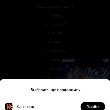
Правила рекомендаций
Справка
Кинопоиск PRO
Все фильмы
Все сериалы
Что посмотреть
Афиша
РЕКЛАМА
Музыка
Телепрограмма
Книги
Служба поддержки
© 2003 —
2026
,
Кинопоиск
18
+