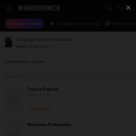
Войти
Онлайн-кинотеатр
Билеты в 
Смотреть кино
Посреди ночной тишины
Wsród nocnej ciszy
1978
Съемочная группа
Художники
Тереза Барска
Teresa Barska
постановщик
Wieslawa Podworska