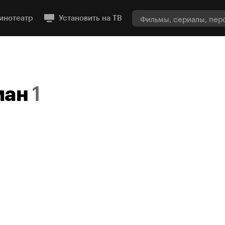
инотеатр
Установить на ТВ
ман
1