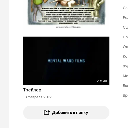
Сл
Ре
Сц
Пр
Оп
Ко
Ху
Мо
2 мин
Бю
Длительность 2 мин
Трейлер
Вр
13 февраля 2012
Добавить в папку