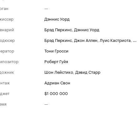
оган
—
жиссер
Дэннис Уорд
енарий
Брэд Перкинс
,
Дэннис Уорд
одюсер
Брэд Перкинс
,
Джон Аллен
,
Луис Кастриота
,
...
ератор
Тони Гросси
мпозитор
Роберт Гуйя
дожник
Шон Лейстико
,
Дэвид Старр
нтаж
Адриан Свон
джет
$1 000 000
емя
—