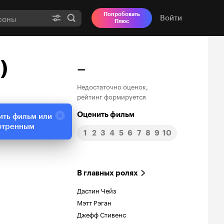
Попробовать
Войти
Плюс
)
–
Недостаточно оценок,
рейтинг формируется
Оценить фильм
ить фильм или
отренным
1
2
3
4
5
6
7
8
9
10
В главных ролях
Дастин Чейз
Мэтт Рэган
Джефф Стивенс