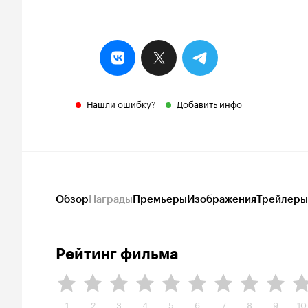
Нашли ошибку?
Добавить инфо
Обзор
Награды
Премьеры
Изображения
Трейлеры
Рейтинг фильма
1
2
3
4
5
6
7
8
9
10