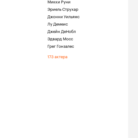
Микки Руни
Эриель Струхар
Джонни Уильямс
Лу Демеис
Джейн ДеНобл
Эдвард Мосс
Грег Гонзалес
173 актера