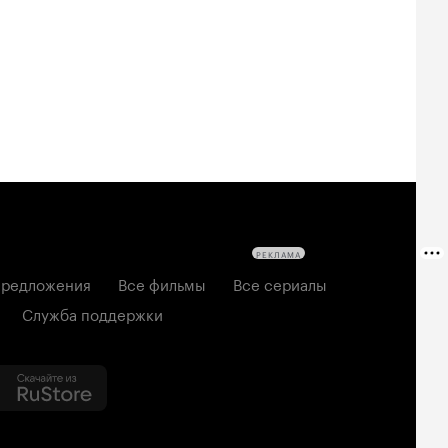
твецы: Пекло
дедушке 2
2026, мелодрама
6, ужасы
2026, комедия
РЕКЛАМА
редложения
Все фильмы
Все сериалы
Служба поддержки