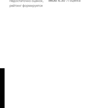
Недостаточно оценок,
IMDb
:
6.30
рейтинг формируется