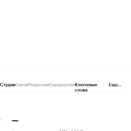
Студии
Связи
Рецензии
Саундтреки
Ключевые
Еще...
слова
–
71 оценка