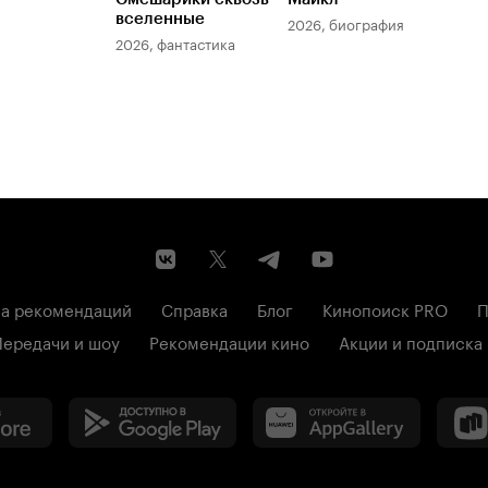
вселенные
мер
2026, биография
2026, фантастика
202
а рекомендаций
Справка
Блог
Кинопоиск PRO
П
Передачи и шоу
Рекомендации кино
Акции и подписка