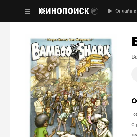
Онлайн-к
B
О
Го
Ст
Жа