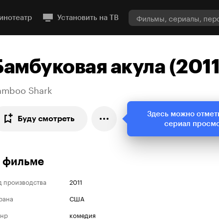
инотеатр
Установить на ТВ
Бамбуковая акула (2011
amboo Shark
Здесь можно отмет
Буду смотреть
сериал просм
 фильме
д производства
2011
рана
США
нр
комедия