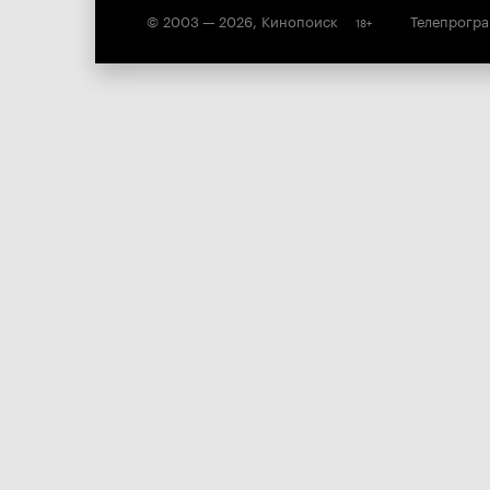
© 2003 —
2026
,
Кинопоиск
Телепрогр
18
+