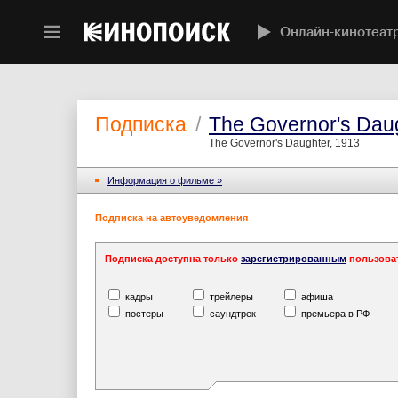
Онлайн-кинотеат
Подписка
/
The Governor's Dau
The Governor's Daughter, 1913
Информация o фильме »
Подписка на автоуведомления
Подписка доступна только
зарегистрированным
пользова
кадры
трейлеры
афиша
постеры
саундтрек
премьера в РФ