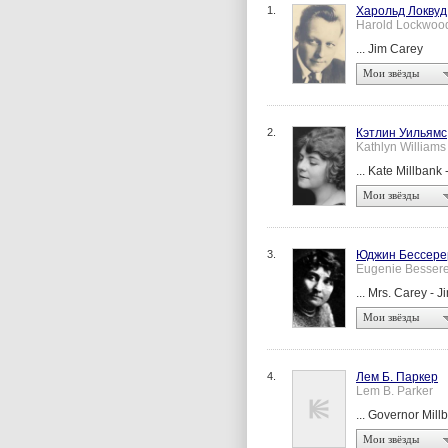
1.
Харольд Локвуд
Harold Lockwoo
... Jim Carey
Мои звёзды
2.
Кэтлин Уильямс
Kathlyn Williams
... Kate Millbank
Мои звёзды
3.
Юджин Бессере
Eugenie Bessere
... Mrs. Carey - 
Мои звёзды
4.
Лем Б. Паркер
Lem B. Parker
... Governor Mill
Мои звёзды