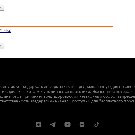
Justice
оиск может содержать информацию, не предназначенную для несове
 и сериалы, в которых упоминаются наркотики. Незаконное потребле
х аналогов причиняет вред здоровью, их незаконный оборот запрещё
тветственность. Федеральные каналы доступны для бесплатного прос