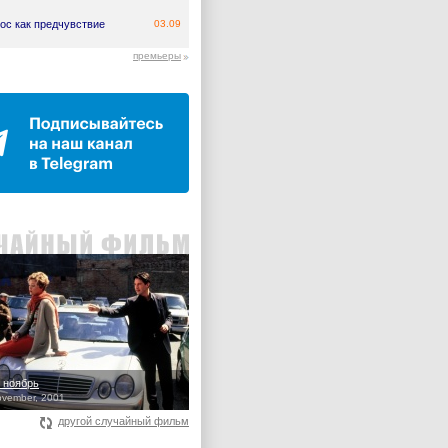
ос как предчувствие
03.09
премьеры
 ноябрь
ovember, 2001
другой случайный фильм