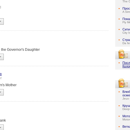
The 
d
Прос
A Sim
Пока
Fly M
Сити
City 
Стра
Da fe
 - the Governor's Daughter
Посл
Коло
р
r
Jim's Mother
Влюб
осме
Jeux 
Круш
Deep
Мото
Motor
bank
Ветк