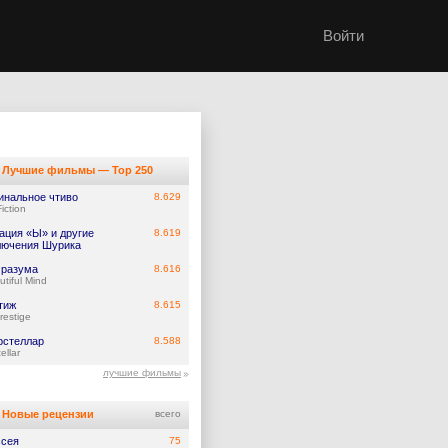
Войти
Лучшие фильмы — Top 250
инальное чтиво
8.629
iction
ация «Ы» и другие
8.619
лючения Шурика
 разума
8.616
utiful Mind
тиж
8.615
restige
рстеллар
8.588
ellar
лучшие фильмы
Новые рецензии
всего
сея
75