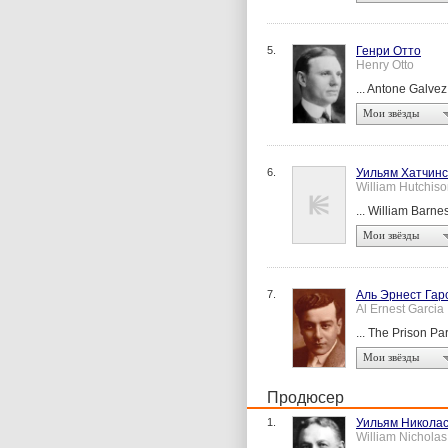
5.
Генри Отто
Henry Otto
... Antone Galvez
Мои звёзды
6.
Уильям Хатчин
William Hutchiso
... William Barne
Мои звёзды
7.
Аль Эрнест Гар
Al Ernest Garcia
... The Prison Pa
Мои звёзды
Продюсер
1.
Уильям Николас
William Nicholas