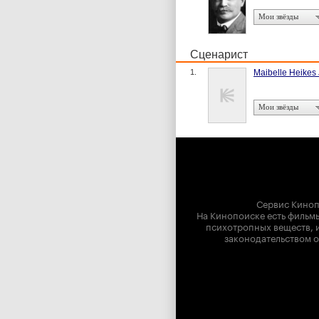
Мои звёзды
Сценарист
1.
Maibelle Heikes 
Мои звёзды
Сервис Киноп
На Кинопоиске есть фильмы
психотропных веществ, и
законодательством о