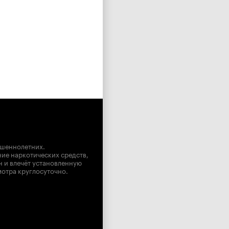
ршеннолетних.
ние наркотических средств,
н и влечёт установленную
мотра круглосуточно.