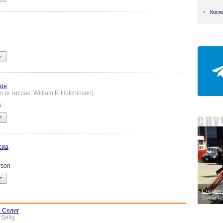
Косм
сон
n (в титрах: William P. Hutchinson)
s
сиа
rson
Сладкий
Sweet N
 Селиг
 Selig