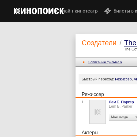
Онлайн-кинотеатр
Билеты в 
Создатели
/
The
The Gov
К описанию фильма »
Быстрый переход:
Режиссер
,
А
Режиссер
1.
Лем Б. Паркер
Lem B. Parker
Мои звёзды
Актеры