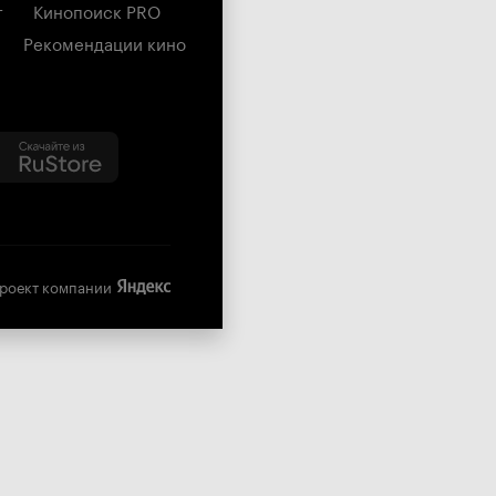
г
Кинопоиск PRO
Рекомендации кино
роект компании