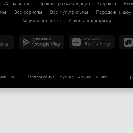
Соглашение
Правила рекомендаций
Справка
Бло
ьмы
Все сериалы
Все мультфильмы
Передачи и шоу
Акции и подписка
Служба поддержки
иск
Телепрограмма
Музыка
Афиша
Книги
П
18
+