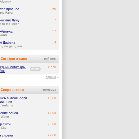
Odyssey
тая просьба
60
ple Favor
жи мне Луну
7
e to the Moon
-Айленд
57
Island
ж Дафэна
4
ng da geng ren
Сегодня в кино
рейтинг
едний богатырь.
1.570
ПРОМО
бок
афиша
Скоро в кино
премьера
ись в меня, если
13.08
лишься
d'enfants
ение рейса
13.08
 Water
р Сити
20.08
 City
а сирени
27.08