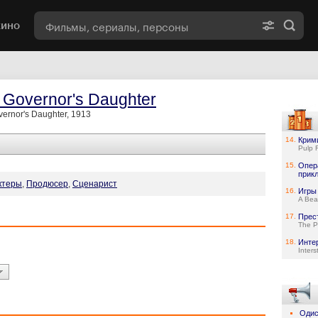
кино
 Governor's Daughter
ernor's Daughter, 1913
14.
Крим
Pulp F
15.
Опер
прик
ктеры
,
Продюсер
,
Сценарист
16.
Игры
A Bea
17.
Прес
The P
18.
Инте
Interst
Одис