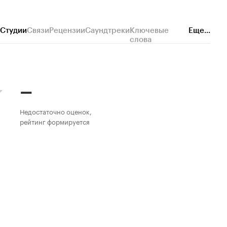
Студии
Связи
Рецензии
Саундтреки
Ключевые
Еще...
слова
–
Недостаточно оценок,
рейтинг формируется