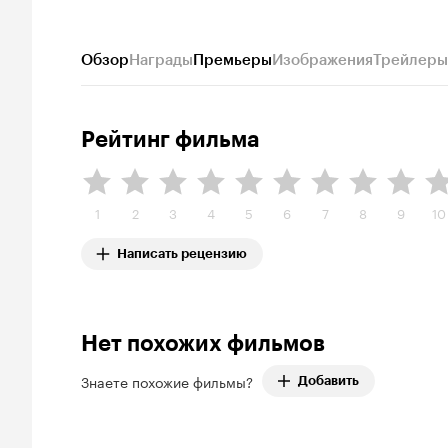
Обзор
Награды
Премьеры
Изображения
Трейлеры
Рейтинг фильма
1
2
3
4
5
6
7
8
9
10
Написать рецензию
Нет похожих фильмов
Знаете похожие фильмы?
Добавить