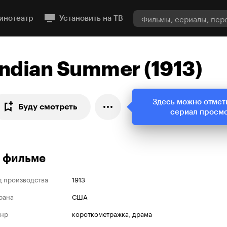
инотеатр
Установить на ТВ
Indian Summer (1913)
Здесь можно отмет
Буду смотреть
сериал просм
 фильме
д производства
1913
рана
США
нр
короткометражка
,
драма