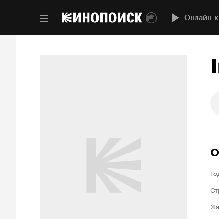
Онлайн-к
О
Го
Ст
Жа