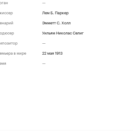
оган
—
жиссер
Лем Б. Паркер
енарий
Эмметт С. Холл
одюсер
Уильям Николас Селиг
мпозитор
—
емьера в мире
22 мая 1913
емя
—