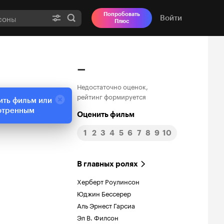
Попробовать
Войти
Плюс
–
Недостаточно оценок,
рейтинг формируется
ить фильм или
отренным
Оценить фильм
1
2
3
4
5
6
7
8
9
10
В главных ролях
Херберт Роулинсон
Юджин Бессерер
Аль Эрнест Гарсиа
Эл В. Филсон