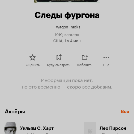
Следы фургона
Wagon Tracks
1919, вестерн
США, 1 ч 4 мин
Оценить
Буду смотреть
Добавить
Еще
Информации пока нет,
но это временно — скоро все добавим.
Актёры
Все
Уильям С. Харт
Лео Пирсон