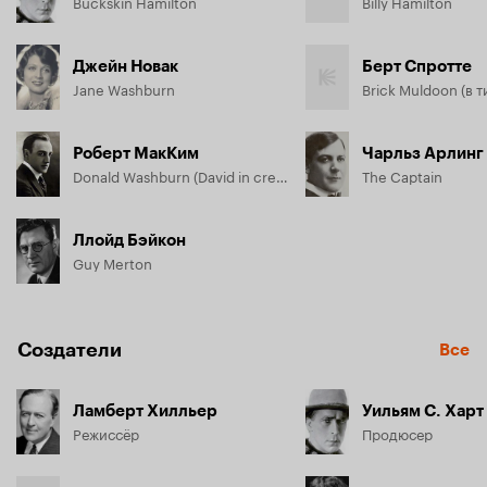
Buckskin Hamilton
Billy Hamilton
Джейн Новак
Берт Спротте
Jane Washburn
Роберт МакКим
Чарльз Арлинг
Donald Washburn (David in credits)
The Captain
Ллойд Бэйкон
Guy Merton
Создатели
Все
Ламберт Хилльер
Уильям С. Харт
Режиссёр
Продюсер