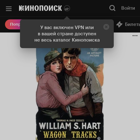
Войти
Онлайн-кинотеатр
Билет
Попробовать Плюс
У вас включен VPN или
в вашей стране доступен
не весь каталог Кинопоиска