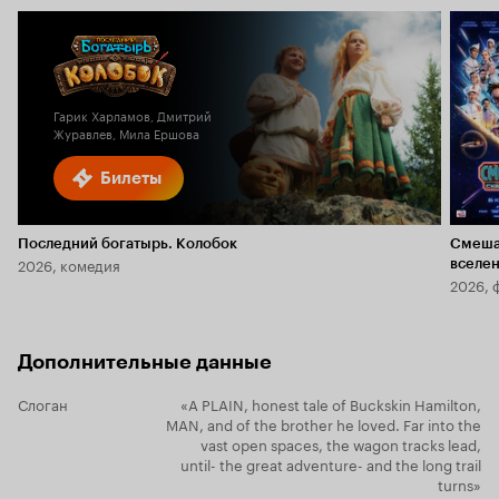
Гарик Харламов, Дмитрий
Журавлев, Мила Ершова
Билеты
Последний богатырь. Колобок
Смеша
2026, комедия
вселе
2026, 
Дополнительные данные
Слоган
«A PLAIN, honest tale of Buckskin Hamilton,
MAN, and of the brother he loved. Far into the
vast open spaces, the wagon tracks lead,
until- the great adventure- and the long trail
turns»