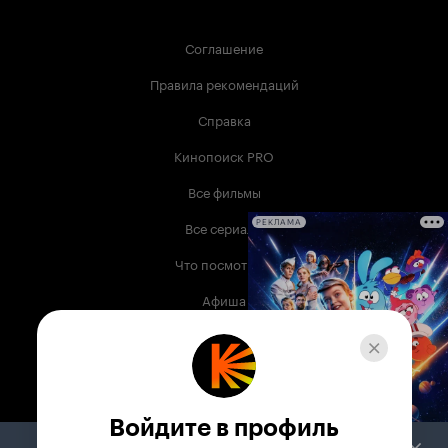
Соглашение
Правила рекомендаций
Справка
Кинопоиск PRO
Все фильмы
Все сериалы
РЕКЛАМА
Что посмотреть
Афиша
Музыка
Телепрограмма
Книги
Войдите в профиль
Служба поддержки