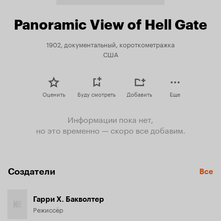
Panoramic View of Hell Gate
1902, документальный, короткометражка
США
Оценить
Буду смотреть
Добавить
Еще
Информации пока нет,
но это временно — скоро все добавим.
Создатели
Все
Гарри Х. Бакволтер
Режиссёр