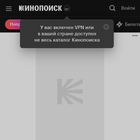
Войти
Онлайн-кинотеатр
Билет
Попробовать Плюс
У вас включен VPN или
в вашей стране доступен
не весь каталог Кинопоиска