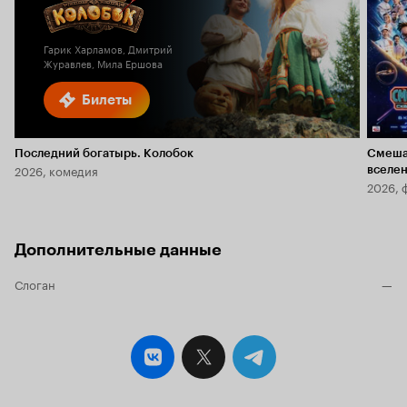
6.1
Гарик Харламов, Дмитрий
Журавлев, Мила Ершова
Билеты
Последний богатырь. Колобок
Смеша
2026, комедия
вселе
2026, 
Дополнительные данные
Слоган
—