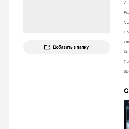
Сл
Ре
Сц
Пр
Оп
Добавить в папку
Ко
Пр
Вр
С