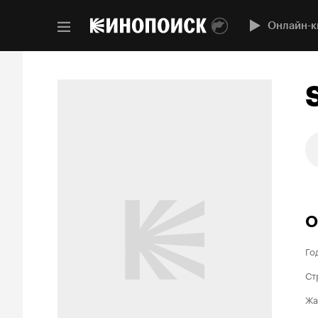
Онлайн-к
О
Го
Ст
Жа