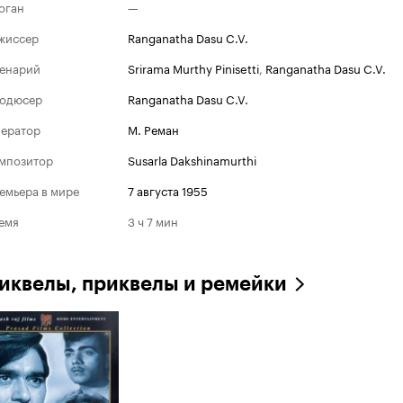
оган
—
жиссер
Ranganatha Dasu C.V.
енарий
Srirama Murthy Pinisetti
,
Ranganatha Dasu C.V.
одюсер
Ranganatha Dasu C.V.
ератор
М. Реман
мпозитор
Susarla Dakshinamurthi
емьера в мире
7 августа 1955
емя
3 ч 7 мин
иквелы, приквелы и ремейки