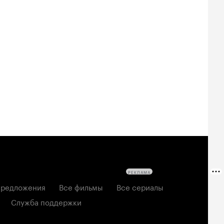
Билеты
Билеты
Билеты
овещие
На деревню
Старый орёл
твецы: Пекло
дедушке 2
2026, семейный
6, ужасы
2026, комедия
РЕКЛАМА
редложения
Все фильмы
Все сериалы
Служба поддержки