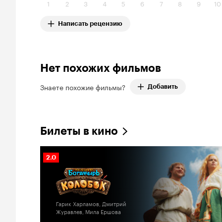
1
2
3
4
5
6
7
8
9
10
Написать рецензию
Нет похожих фильмов
Знаете похожие фильмы?
Добавить
Билеты в кино
Рейтинг
2.0
Кинопоиска
2.0
Гарик Харламов, Дмитрий
Журавлев, Мила Ершова