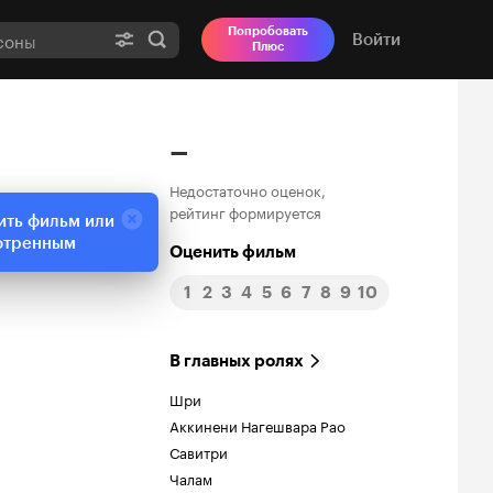
Попробовать
Войти
Плюс
–
Недостаточно оценок,
рейтинг формируется
ить фильм или
отренным
Оценить фильм
1
2
3
4
5
6
7
8
9
10
В главных ролях
Шри
Аккинени Нагешвара Рао
Савитри
Чалам