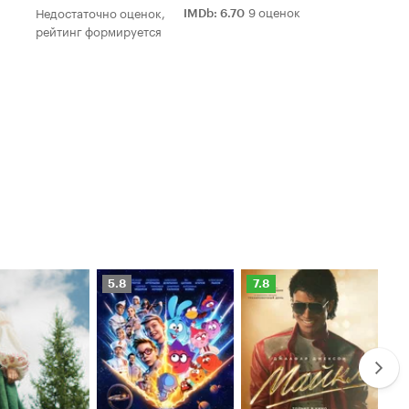
9 оценок
Недостаточно оценок,
IMDb
:
6.70
рейтинг формируется
Рейтинг
Рейтинг
Ре
5.8
7.8
6.
Кинопоиска
Кинопоиска
Ки
5.8
7.8
6.