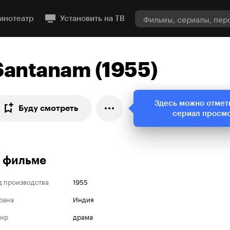
инотеатр
Установить на ТВ
Santanam (1955)
Здесь можно отмет
Буду смотреть
сериал просм
 фильме
д производства
1955
рана
Индия
нр
драма