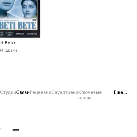
ti Bete
64, драма
Студии
Связи
Рецензии
Саундтреки
Ключевые
Еще...
слова
–