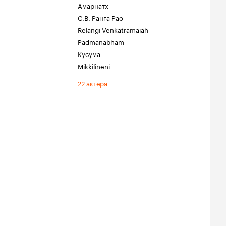
Амарнатх
С.В. Ранга Рао
Relangi Venkatramaiah
Padmanabham
Кусума
Mikkilineni
22 актера