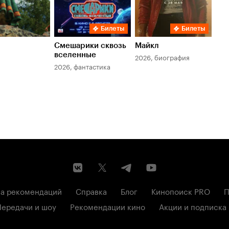
Билеты
Билеты
Смешарики сквозь
Майкл
Зл
вселенные
мер
2026, биография
2026, фантастика
202
а рекомендаций
Справка
Блог
Кинопоиск PRO
П
Передачи и шоу
Рекомендации кино
Акции и подписка