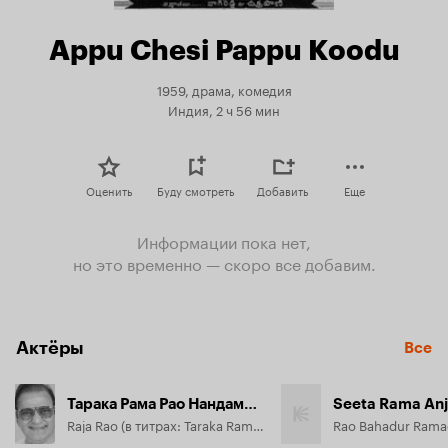
Appu Chesi Pappu Koodu
1959, драма, комедия
Индия, 2 ч 56 мин
Оценить
Буду смотреть
Добавить
Еще
Информации пока нет,
но это временно — скоро все добавим.
Актёры
Все
Тарака Рама Рао Нандамури
Raja Rao (в титрах: Taraka Rama Rao Nandamuri)
Rao Bahadur Rama