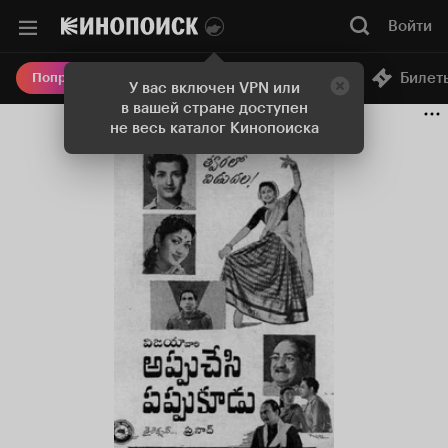
Войти
Онлайн-кинотеатр
Билет
Попробовать Плюс
У вас включен VPN или
в вашей стране доступен
не весь каталог Кинопоиска