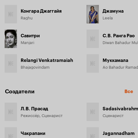
Конгара Джаггайя
Джамуна
Raghu
Leela
Савитри
С.В. Ранга Рао
Manjari
Diwan Bahadur Mu
Relangi Venkatramaiah
Муккамала
Bhajagovindam
Ao Bahadur Ramada
Создатели
Все
Л.В. Прасад
Режиссёр, Сценарист
Сценарист
Чакрапани
Jagannadham