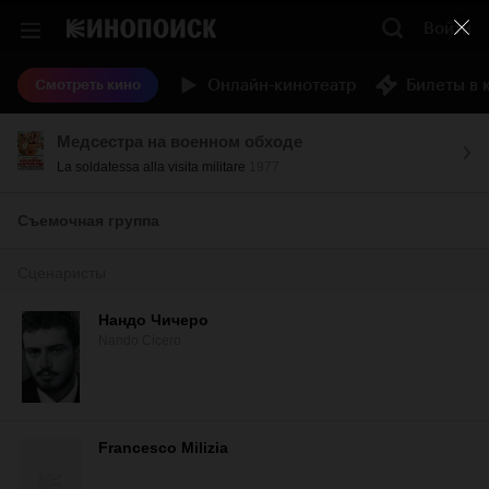
Войти
Онлайн-кинотеатр
Билеты в 
Смотреть кино
Медсестра на военном обходе
La soldatessa alla visita militare
1977
Съемочная группа
Сценаристы
Нандо Чичеро
Nando Cicero
Francesco Milizia