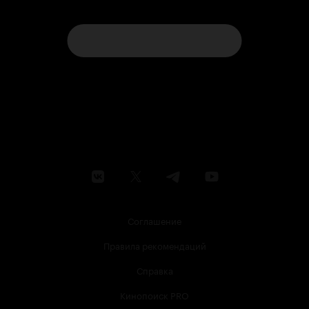
Соглашение
Правила рекомендаций
Справка
Кинопоиск PRO