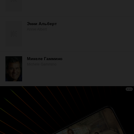
Энни Альберт
Annie Albert
Микеле Гаммино
Michele Gammino