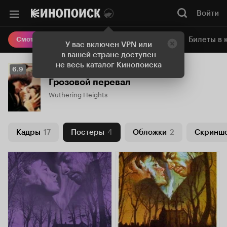
Войти
Онлайн-кинотеатр
Билеты в 
Смотреть кино
У вас включен VPN или
в вашей стране доступен
не весь каталог Кинопоиска
Рейтинг
6.9
Кинопоиска
Грозовой перевал
6.9
Wuthering Heights
Кадры
17
Постеры
4
Обложки
2
Скринш