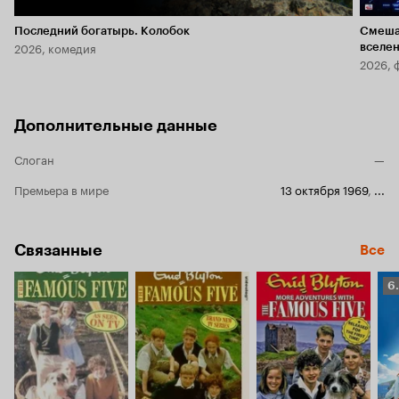
Последний богатырь. Колобок
Смеша
2026, комедия
вселе
2026, 
Дополнительные данные
Слоган
—
Премьера в мире
13 октября 1969
,
...
Связанные
Все
Р
6
К
6