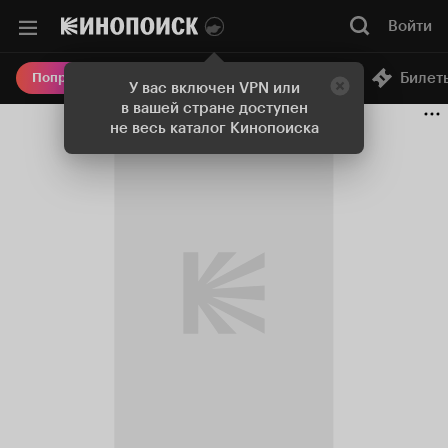
Войти
Онлайн-кинотеатр
Билет
Попробовать Плюс
У вас включен VPN или
в вашей стране доступен
не весь каталог Кинопоиска