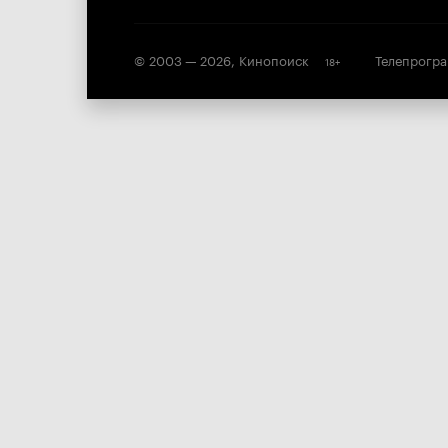
© 2003 —
2026
,
Кинопоиск
Телепрогр
18
+