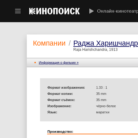
Онлайн-кинотеат
Компании
/
Раджа Харишчандр
Raja Harishchandra, 1913
Информация o фильме »
Формат изображения:
1.33 : 1
Формат копии:
35 mm
Формат съёмок:
35 mm
Изображение:
чёрно-белое
Язык:
маратхи
Производство: