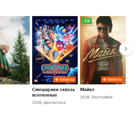
Рейтинг
Ре
7.8
6.
Кинопоиска
Ки
7.8
6.
Билеты
Билеты
Смешарики сквозь
Майкл
Зл
вселенные
мер
2026, биография
2026, фантастика
202