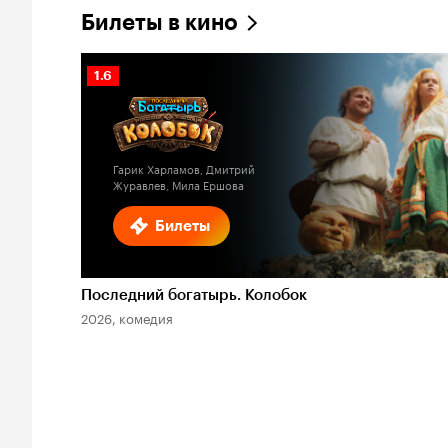
Билеты в кино
Рейтинг
1.6
Кинопоиска
1.6
Гарик Харламов, Дмитрий
Журавлев, Мила Ершова
Билеты
Последний богатырь. Колобок
2026, комедия