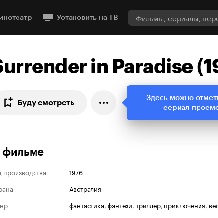
инотеатр
Установить на ТВ
Surrender in Paradise (1
Здесь можно отмет
Буду смотреть
сериал просм
 фильме
д производства
1976
рана
Австралия
нр
фантастика
,
фэнтези
,
триллер
,
приключения
,
ве