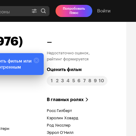
Попробовать
Войти
Плюс
976)
–
Недостаточно оценок,
рейтинг формируется
ить фильм или
отренным
Оценить фильм
1
2
3
4
5
6
7
8
9
10
В главных ролях
Росс Гилберт
Кэролин Ховард
Род Уисслер
стерн
Эррол О’Нилл