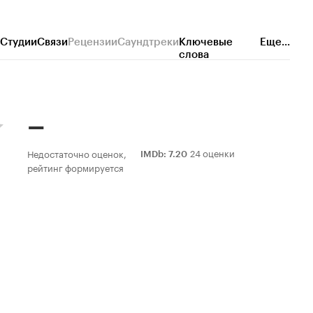
Студии
Связи
Рецензии
Саундтреки
Ключевые
Еще...
слова
–
24 оценки
Недостаточно оценок,
IMDb
:
7.20
рейтинг формируется