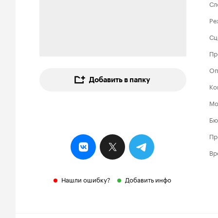
Сл
Ре
Сц
Пр
Оп
Добавить в папку
Ко
Мо
Бю
Пр
Вр
Нашли ошибку?
Добавить инфо