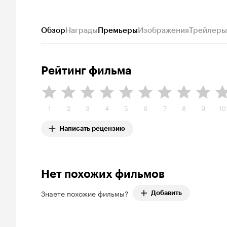
Обзор
Награды
Премьеры
Изображения
Трейлеры
Рейтинг фильма
1
2
3
4
5
6
7
8
9
10
Написать рецензию
Нет похожих фильмов
Знаете похожие фильмы?
Добавить