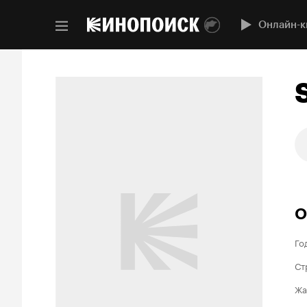
Онлайн-к
О
Го
Ст
Жа