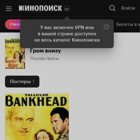
Войти
Онлайн-кинотеатр
Билеты в 
Смотреть кино
У вас включен VPN или
в вашей стране доступен
не весь каталог Кинопоиска
Гром внизу
Thunder Below
Постеры
1