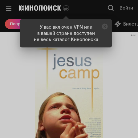
Войти
Онлайн-кинотеатр
Билет
Попробовать Плюс
У вас включен VPN или
в вашей стране доступен
не весь каталог Кинопоиска