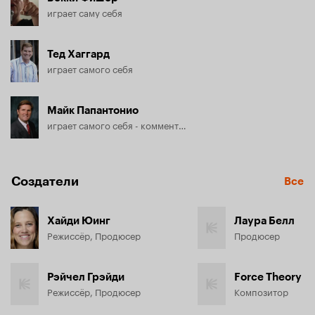
играет саму себя
Тед Хаггард
играет самого себя
Майк Папантонио
играет самого себя - комментатор
Создатели
Все
Хайди Юинг
Лаура Белл
Режиссёр, Продюсер
Продюсер
Рэйчел Грэйди
Force Theory
Режиссёр, Продюсер
Композитор