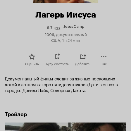
Лагерь Иисуса
Jesus Camp
438
Рейтинг
6.7
Кинопоиска
2006, документальный
6.7
США, 1 ч 24 мин
Оценить
Буду смотреть
Добавить
Еще
Документальный фильм следит за жизнью нескольких 
детей в летнем лагере пятидесятников «Дети в огне» в 
городке Девилз Лейк, Северная Дакота.
Трейлер