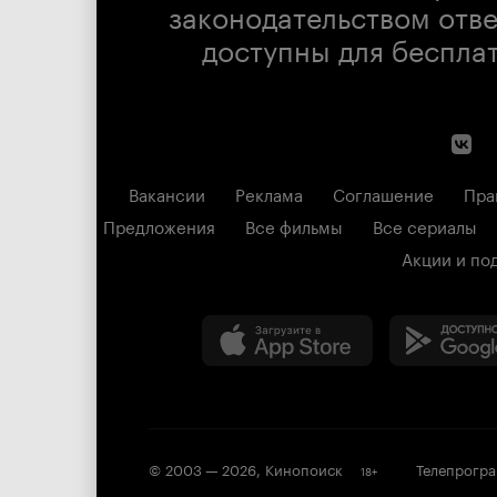
законодательством отв
доступны для беспла
Вакансии
Реклама
Соглашение
Пра
Предложения
Все фильмы
Все сериалы
Акции и по
© 2003 —
2026
,
Кинопоиск
Телепрогр
18
+