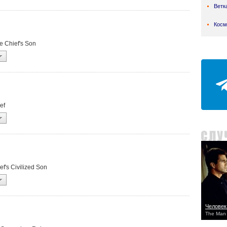
Ветк
Косм
he Chief's Son
ef
ief's Civilized Son
Человек
The Man 