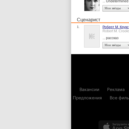
... Undetermine
Мои звёзды
Сценарист
1.
Роберт М. Крукс
Robert M. Crook
... рассказ
Мои звёзды
Вакансии
Реклама
Предложения
Все фил