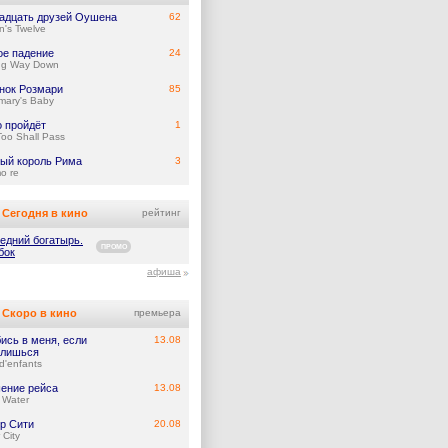
адцать друзей Оушена
62
's Twelve
ое падение
24
ng Way Down
нок Розмари
85
mary's Baby
о пройдёт
1
Too Shall Pass
ый король Рима
3
mo re
Сегодня в кино
рейтинг
едний богатырь.
ПРОМО
бок
афиша
Скоро в кино
премьера
ись в меня, если
13.08
лишься
d'enfants
ение рейса
13.08
 Water
р Сити
20.08
 City