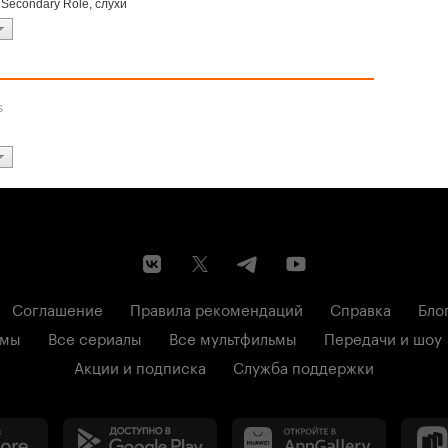
d Secondary Role, слухи
s
Соглашение
Правила рекомендаций
Справка
Бло
ьмы
Все сериалы
Все мультфильмы
Передачи и шоу
Акции и подписка
Служба поддержки