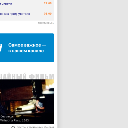
а сирени
27.08
ос как предчувствие
03.09
премьеры
 без лица
Without a Face, 1993
другой случайный фильм