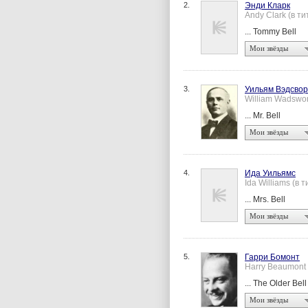
2.
Энди Кларк
Andy Clark (в ти
... Tommy Bell
Мои звёзды
3.
Уильям Вэдсвор
William Wadswor
... Mr. Bell
Мои звёзды
4.
Ида Уильямс
Ida Williams (в т
... Mrs. Bell
Мои звёзды
5.
Гарри Бомонт
Harry Beaumont
... The Older Bel
Мои звёзды