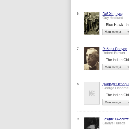
6.
Гай Хедлунд
Guy Hedlund
... Blue Hawk - t
Мои звёзды
7.
Роберт Броуер
Robert Brower
... The Indian Chi
Мои звёзды
8.
Джордж Осборн
George Osborne
... The Indian Ch
Мои звёзды
9.
Глэдис Хьюлитт
Gladys Hulette