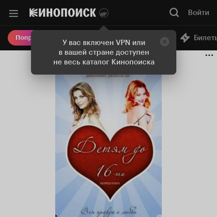
Войти
Онлайн-кинотеатр
Билет
Попробовать Плюс
У вас включен VPN или
в вашей стране доступен
не весь каталог Кинопоиска