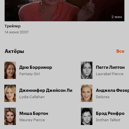
2 мин
Длительность 2 мин
Трейлер
14 июня 2007
Актёры
Все
Дрю Бэрримор
Пегги Липтон
Fantasy Girl
Laurabel Pierce
Дженнифер Джейсон Ли
Анджела Фезе
Lydia Callahan
Delores
Миша Бартон
Брэд Ренфро
Maurey Pierce
Dothan Talbot