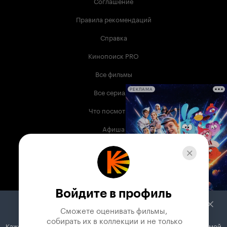
Соглашение
Правила рекомендаций
Справка
Кинопоиск PRO
Все фильмы
Все сериалы
РЕКЛАМА
Что посмотреть
Афиша
Музыка
Телепрограмма
Книги
Войдите в профиль
Служба поддержки
Сможете оценивать фильмы,

 собирать их в коллекции и не только
Кажется, вы используете блокировщик рекламы. Вместе с рекламой