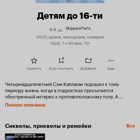
Детям до 16-ти
Skipped Parts
4K
Рейтинг
6.6
Кинопоиска
2000, драма, мелодрама, комедия
6.6
США, 1 ч 40 мин, 12+
Оценить
Буду смотреть
Добавить
Еще
Четырнадцатилетний Сэм Каллахан подошел к тому 
периоду жизни, когда в подростках просыпается 
обостренный интерес к противоположному полу. А 
поскольку Сэм собирается стать писателем, ему 
Полное описание
необходим богатый личный опыт, чтобы не сфальшивить в 
будущих произведениях. Сэм решает обратиться за 
помощью сначала к матери, потом к своей однокласснице 
Сиквелы, приквелы и ремейки
Все
Мори... Так начинается его путь к неожиданным 
открытиям...