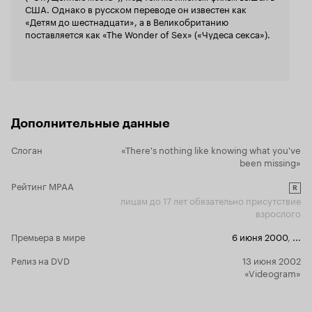
США. Однако в русском переводе он известен как
«Детям до шестнадцати», а в Великобританию
поставляется как «The Wonder of Sex» («Чудеса секса»).
Дополнительные данные
Слоган
«There's nothing like knowing what you've
been missing»
Рейтинг MPAA
R
лицам до 17 лет обязательно присутствие
взрослого
Премьера в мире
6 июня 2000
,
...
Релиз на DVD
13 июня 2002
«Videogram»