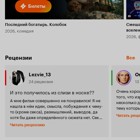
Билеты
Последний богатырь. Колобок
Смеша
2026, комедия
вселе
2026, 
Рецензии
Все
Lezvie_13
Or
24 рецензии
13
Очень хоро
И это получилось из слизи в носке??
того, что и
А мне фильм совершенно не понравился! Я не
несколько 
нашла в нём идеи, смысла, побуждения к чему-
тему котор
то (кроме секса), размышлений, выводов, да
просмотра. Фильм замечателен тем, что не
Читать рец
хотя бы даже определённого сюжета нет. Секс
пытается, н
в 13 лет - это, конечно, здорово и невинно!
рассмешить 
Читать рецензию
Потом эта нелепая беременность, отсутствие
приёмчики 
мозгов у главных героев, да они вообще не
ситуаций (х
понимают, что творят! Не поняла я роли Дрю