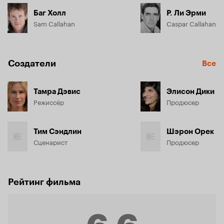
Баг Холл
Р. Ли Эрми
Sam Callahan
Caspar Callahan
Создатели
Все
Тамра Дэвис
Элисон Дики
Режиссёр
Продюсер
Тим Сэндлин
Шэрон Орек
Сценарист
Продюсер
Рейтинг фильма